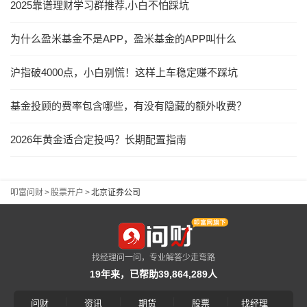
2025靠谱理财学习群推荐,小白不怕踩坑
为什么盈米基金不是APP，盈米基金的APP叫什么
沪指破4000点，小白别慌！这样上车稳定赚不踩坑
基金投顾的费率包含哪些，有没有隐藏的额外收费？
2026年黄金适合定投吗？长期配置指南
叩富问财
>
股票开户
>
北京证券公司
找经理问一问，专业解答少走弯路
19年来，已帮助39,864,289人
|
|
|
|
问财
资讯
期货
股票
找经理