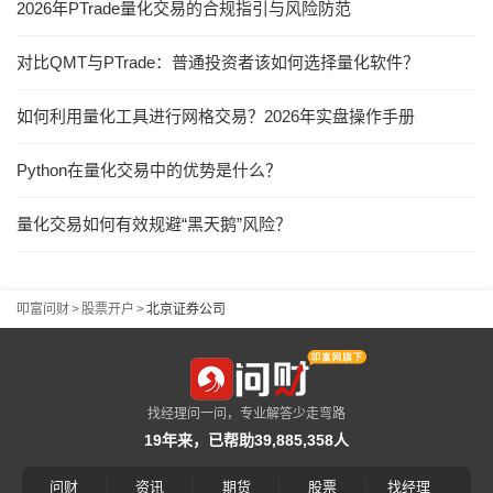
2026年PTrade量化交易的合规指引与风险防范
对比QMT与PTrade：普通投资者该如何选择量化软件？
如何利用量化工具进行网格交易？2026年实盘操作手册
Python在量化交易中的优势是什么？
量化交易如何有效规避“黑天鹅”风险？
叩富问财
>
股票开户
>
北京证券公司
找经理问一问，专业解答少走弯路
19年来，已帮助39,885,358人
|
|
|
|
问财
资讯
期货
股票
找经理