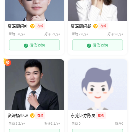
资深顾问叶
资深顾问胡
在线
在线
帮助 5.6万+
好评5.9万+
帮助 7.6万+
好评6.6万+
微信咨询
微信咨询
资深杨经理
东莞证券陈昊
在线
在线
帮助 2.2万+
好评2.1万+
帮助 0
好评0