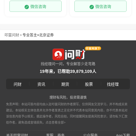
微信咨询
微信咨询
叩富问财
>
专业答主
>
北京证券
找经理问一问，专业解答少走弯路
19年来，已帮助39,879,109人
|
|
|
|
问财
资讯
期货
股票
找经理
理财有风险，投资需谨慎
免责声明：本站问答内容均由入驻叩富问财的作者撰写，仅供网友交流学习，并不构成买卖
建议。本站核实主体信息并允许作者发表之言论并不代表本站同意其内容，亦不代表本站对
该信息内容予以核实，据此操作者，风险自担。同时提醒网友提高风险意识，请勿私下汇款
给作者，避免造成金钱损失。
点击查看全部>
关于叩富问财
客服
商务
公众服务
App下载
|