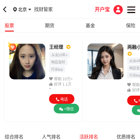
找财管家
北京
开户宝
股票
期货
基金
保险
王经理
两融
从业10年+
从业4
响应及时
响应及
行业top
行业to
帮助 10万+
好评 1.1万
帮助 
+
好评
电话
+微信
综合排名
人气排名
活跃排名
优质排名