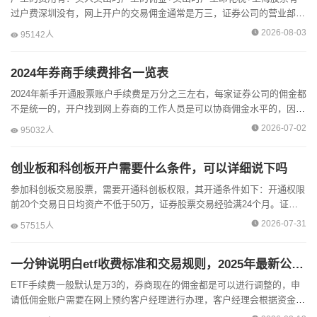
过户费深圳没有，网上开户的交易佣金通常是万三，证券公司的营业部不
同，佣金政策也存在一定的差异。开户前建议您在线预约一位线...
2026-08-03
95142人
2024年券商手续费排名一览表
2024年新手开通股票账户手续费是万分之三左右，每家证券公司的佣金都
不是统一的，开户找到网上券商的工作人员是可以协商佣金水平的，因为
线上的工作人员拥有降低交易手续费的一个权力，可以很方...
2026-07-02
95032人
创业板和科创板开户需要什么条件，可以详细说下吗
参加科创板交易股票，需要开通科创板权限，其开通条件如下：开通权限
前20个交易日日均资产不低于50万，证券股票交易经验满24个月。证券
账户的交易手续费一般是默认万3来进行收取的，如您的资...
2026-07-31
57515人
一分钟说明白etf收费标准和交易规则，2025年最新公布！
ETF手续费一般默认是万3的，券商现在的佣金都是可以进行调整的，申
请低佣金账户需要在网上预约客户经理进行办理，客户经理会根据资金
量、交易量来为您调整佣金。股票开户可以线上、线下办理，开...