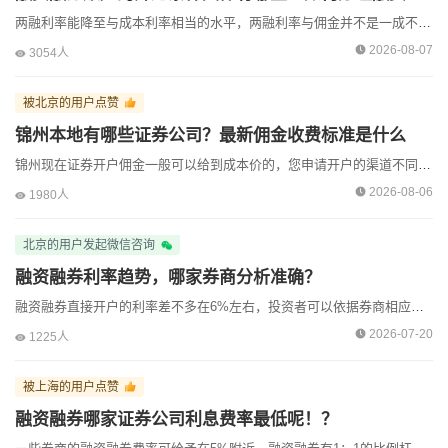
两融利率能降至与成本利率相当的水平，两融利率与佣金并不是一成不变的，通常是基于资金规模和交易的频次来进行调节的。如果您提前与线上客户经理预约，将可以为您提供一对一的帮助，以降低您的利率...
资深黄经理收到了来自[北京]用户的【在线咨询】
2026-08-07
3054人
资深黄经理收到了来自[北京]用户的【在线咨询】
被北京的用户点赞
资深黄经理收到了来自[北京]用户的【在线咨询】
锦州本地有哪些证券公司？最新佣金收费标准是什么
资深黄经理收到了来自[北京]用户的【在线咨询】
锦州现在证券开户佣金一般可以给到成本价的，您申请开户的渠道不同，也会影响到佣金，低佣金的办理要通过券商线上的客户经理申请的。现在网上就可以办理开户，一般10分钟左右即可，下载好券商官方...
资深黄经理收到了来自[深圳]用户的【电话咨询】
2026-08-06
1980人
资深黄经理收到了来自[深圳]用户的【微信咨询】
北京的用户发起微信咨询
资深黄经理收到了来自[香港]用户的【在线咨询】
融资融券利率趋势，哪家券商分析准确？
资深黄经理收到了来自[香港]用户的【在线咨询】
融资融券直接开户的利率差不多在6%左右，投资者可以依据券商相应的优惠政策来提出降低利率的申请，如果您对融资融券的利率有特殊要求，建议您提前预约客户经理办理，券商的客户经理一般有低利率的...
资深黄经理收到了来自[北京]用户的【在线咨询】
2026-07-20
1225人
被上海的用户点赞
融资融券哪家证券公司利息费率最低呢！？