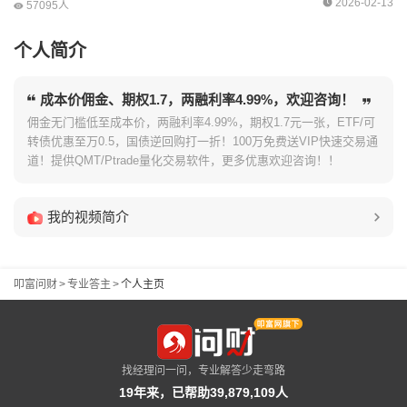
2026-02-13
57095人
个人简介
成本价佣金、期权1.7，两融利率4.99%，欢迎咨询！
佣金无门槛低至成本价，两融利率4.99%，期权1.7元一张，ETF/可
转债优惠至万0.5，国债逆回购打一折！100万免费送VIP快速交易通
道！提供QMT/Ptrade量化交易软件，更多优惠欢迎咨询！！
我的视频简介
叩富问财
>
专业答主
>
个人主页
找经理问一问，专业解答少走弯路
19年来，已帮助39,879,109人