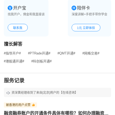
开户宝
陪伴卡
找我开户，佣金和我直接谈
深度讲解+手把手带你学会
联系我
1元 立即体验
擅长解答
#指导开户#
#PTRade开通#
#QMT开通#
#网格交易#
#港股通开通#
#科创板开通#
服务记录
资深黄经理收到了来自[北京]用户的【在线咨询】
资深黄经理收到了来自[北京]用户的【在线咨询】
被香港的用户点赞
资深黄经理收到了来自[北京]用户的【在线咨询】
融资融券账户的开通条件具体有哪些？如何办理融资融券账户？