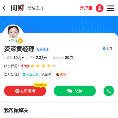
经理主页
·
开户宝
在线
资深黄经理
北京
证券经理
10万+
2.3万+
30秒
已帮助
好评
响应时间
综合评分：
4.9分
官方认证：
从业认证
从业3年
黑马
立即提问
+微信
我帮你解决