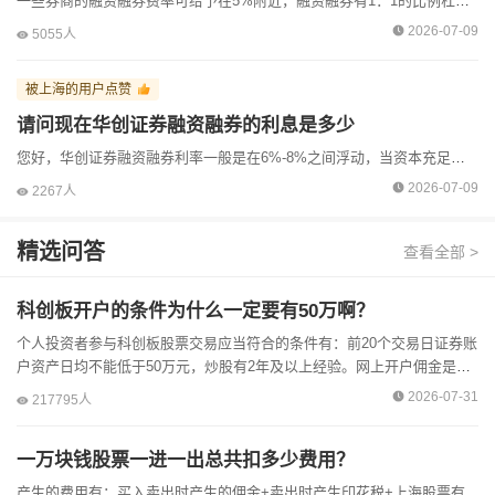
一些券商的融资融券费率可给予在5%附近，融资融券有1：1的比例杠杆，可以帮您扩大资金来进行股票交易，得到低利率可以与网上的客户经理联系办理的，开通融资融券业务，必须在工作日亲自前往柜台...
2026-07-09
5055人
被上海的用户点赞
请问现在华创证券融资融券的利息是多少
您好，华创证券融资融券利率一般是在6%-8%之间浮动，当资本充足且交易频繁时，融资融券的利率标准往往更低。在两融低利率方面的问题上，客户经理会帮您争取较大的优惠的，多数证券公司仅能在柜...
2026-07-09
2267人
精选问答
查看全部 >
科创板开户的条件为什么一定要有50万啊？
个人投资者参与科创板股票交易应当符合的条件有：前20个交易日证券账
户资产日均不能低于50万元，炒股有2年及以上经验。网上开户佣金是万3
左右的，低佣金是需要网上客户经理依据您资金量的大小...
2026-07-31
217795人
一万块钱股票一进一出总共扣多少费用？
产生的费用有：买入卖出时产生的佣金+卖出时产生印花税+上海股票有