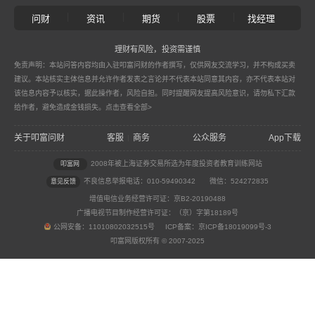
|
|
|
|
问财
资讯
期货
股票
找经理
理财有风险，投资需谨慎
免责声明：本站问答内容均由入驻叩富问财的作者撰写，仅供网友交流学习，并不构成买卖
建议。本站核实主体信息并允许作者发表之言论并不代表本站同意其内容，亦不代表本站对
该信息内容予以核实，据此操作者，风险自担。同时提醒网友提高风险意识，请勿私下汇款
给作者，避免造成金钱损失。
点击查看全部>
关于叩富问财
客服
商务
公众服务
App下载
|
2008年被上海证券交易所选为年度投资者教育训练网站
叩富网
不良信息举报电话：010-59490342
微信：524272835
意见反馈
增值电信业务经营许可证：京B2-20190488
广播电视节目制作经营许可证：（京）字第18189号
公网安备：11010802032515号 ICP备案：京ICP备18019099号-3
叩富网版权所有 © 2007-2025