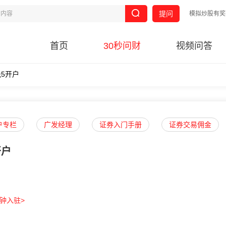
提问
模拟炒股有奖
首页
30秒问财
视频问答
免5开户
开户专栏
广发经理
证券入门手册
证券交易佣金
开户
分钟入驻>