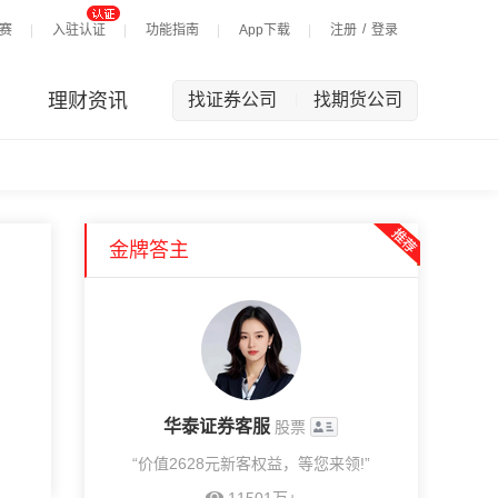
/
赛
入驻认证
功能指南
App下载
注册
登录
理财资讯
找证券公司
找期货公司
|
金牌答主
华泰证券客服
股票
“价值2628元新客权益，等您来领!”