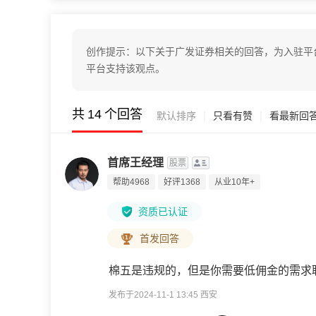
创作提示：以下关于广发证券相关的回答，为入驻平
平台支持该观点。
共
14
个回答
|
|
默认排序
只看有赞
看最新回
首席王经理
股票
帮助4968
好评1368
从业10年+
资质已认证
首发回答
棉五是违规的，但是你需要低佣金的需求
发布于2024-11-1 13:45 西安