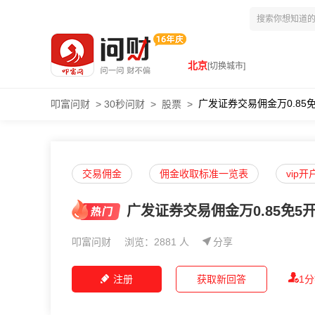
北京
[切换城市]
广发证券交易佣金万0.85
叩富问财
>
30秒问财
>
股票
>
交易佣金
佣金收取标准一览表
vip
广发证券交易佣金万0.85免5
叩富问财
浏览：2881 人
分享
注册
获取新回答
1