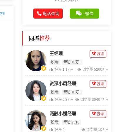
11454万+
电话咨询
+微信
老师
同城
推荐
王经理
咨询
股票
帮助 10万+
好评 1.1万+
浏览量 5260万+
资深小周经理
咨询
股票
帮助 10万+
好评 5.3万+
浏览量 30467万+
两融小嫒经理
咨询
股票
帮助 2518
好评 4
浏览量 10万+