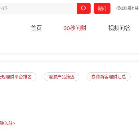
提问
模拟炒股有奖
首页
30秒问财
视频问答
正规理财平台排名
理财产品筛选
券商新客理财汇总
分钟入驻>