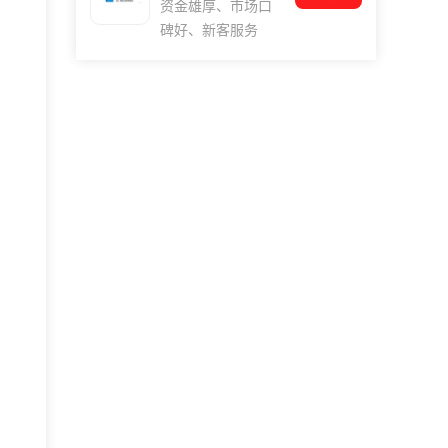
资金雄厚、市场口
碑好、新客服务