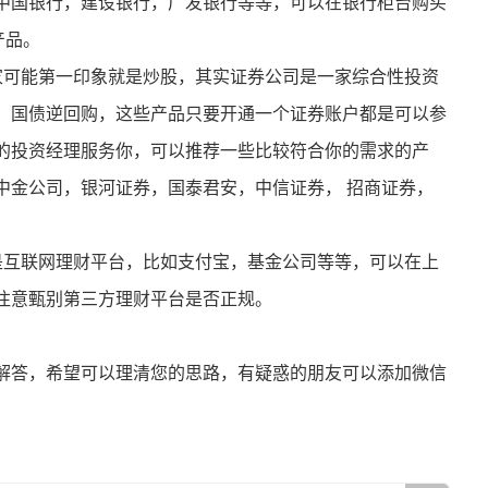
中国银行，建设银行，广发银行等等，可以在银行柜台购买
产品。
家可能第一印象就是炒股，其实证券公司是一家综合性投资
，国债逆回购，这些产品只要开通一个证券账户都是可以参
的投资经理服务你，可以推荐一些比较符合你的需求的产
中金公司，银河证券，国泰君安，中信证券， 招商证券，
是互联网理财平台，比如支付宝，基金公司等等，可以在上
注意甄别第三方理财平台是否正规。
解答，
希望可以理清您的思路，有疑惑的朋友可以添加微信