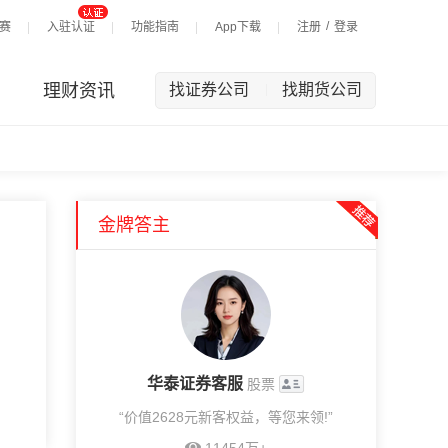
/
赛
入驻认证
功能指南
App下载
注册
登录
理财资讯
找证券公司
找期货公司
|
金牌答主
华泰证券客服
股票
“价值2628元新客权益，等您来领!”