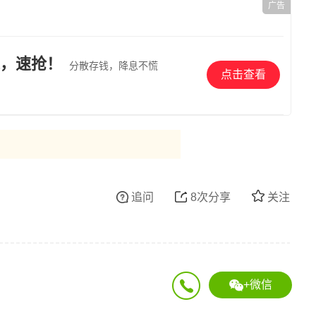
广告
，速抢！
分散存钱，降息不慌
点击查看
追问
8次分享
关注
+微信