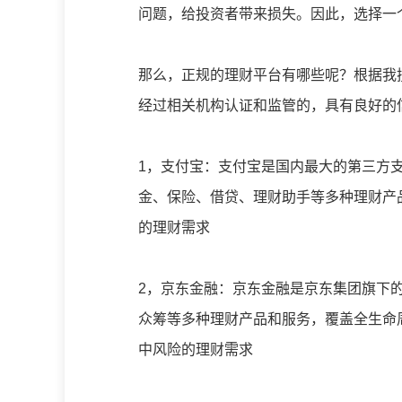
问题，给投资者带来损失。因此，选择一
那么，正规的理财平台有哪些呢？根据我
经过相关机构认证和监管的，具有良好的
1，支付宝：支付宝是国内最大的第三方
金、保险、借贷、理财助手等多种理财产
的理财需求
2，京东金融：京东金融是京东集团旗下的
众筹等多种理财产品和服务，覆盖全生命
中风险的理财需求