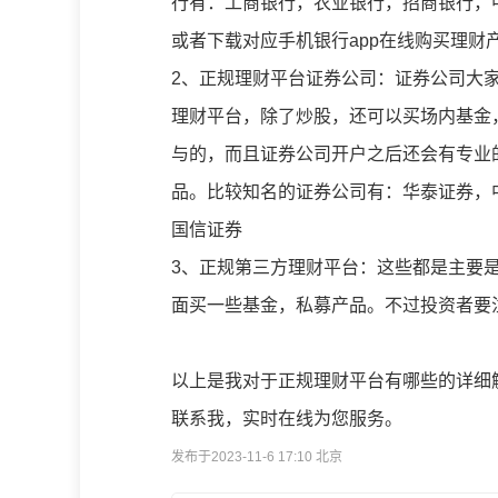
行有：工商银行，农业银行，招商银行，
或者下载对应手机银行app在线购买理财
2、正规理财平台证券公司：证券公司大
理财平台，除了炒股，还可以买场内基金
与的，而且证券公司开户之后还会有专业
品。比较知名的证券公司有：华泰证券，
国信证券
3、正规第三方理财平台：这些都是主要
面买一些基金，私募产品。不过投资者要
以上是我对于正规理财平台有哪些的详细
联系我，实时在线为您服务。
发布于2023-11-6 17:10 北京