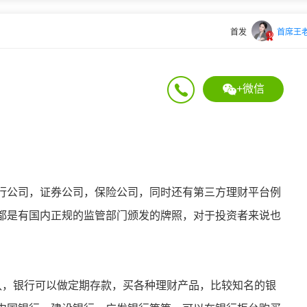
首发
首席王
+微信
行公司，证券公司，保险公司，同时还有第三方理财平台例
都是有国内正规的监管部门颁发的牌照，对于投资者来说也
认，银行可以做定期存款，买各种理财产品，比较知名的银