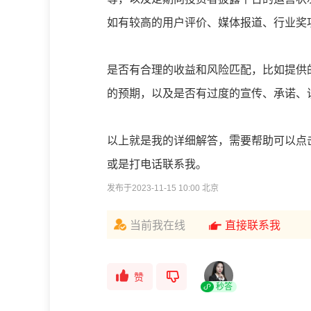
如有较高的用户评价、媒体报道、行业奖
是否有合理的收益和风险匹配，比如提供
的预期，以及是否有过度的宣传、承诺、
以上就是我的详细解答，需要帮助可以点
或是打电话联系我。
发布于2023-11-15 10:00 北京
当前我在线
直接联系我
赞
秒答