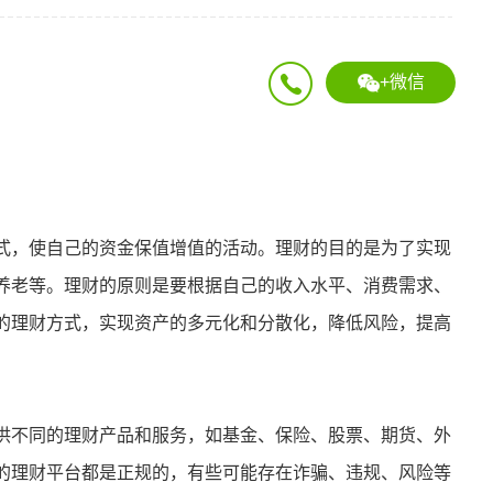
+微信
式，使自己的资金保值增值的活动。理财的目的是为了实现
养老等。理财的原则是要根据自己的收入水平、消费需求、
的理财方式，实现资产的多元化和分散化，降低风险，提高
供不同的理财产品和服务，如基金、保险、股票、期货、外
的理财平台都是正规的，有些可能存在诈骗、违规、风险等