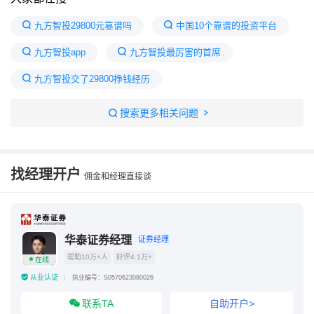
九方智投29800元靠谱吗
中国10个靠谱的投资平台
九方智投app
九方智投最厉害的首席
九方智投交了29800挣钱经历
九方超投收139800安全吗
搜索更多相关问题
为什么交了钱后九方智投后
九方智投内部学员亲身经历
九方智投老师排名
找经理开户
佣金和经理直接谈
九方智投公司靠谱吗
华泰证券经理
证券经理
帮助10万+人
好评4.1万+
在线
从业认证
执业编号：S0570623080026
联系TA
自助开户>