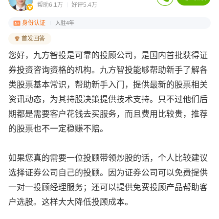
帮助6.1万
好评5.4万
身份认证
入驻4年
首发回答
您好，九方智投是可靠的投顾公司，是国内首批获得证
券投资咨询资格的机构。九方智投能够帮助新手了解各
类股票基本常识，帮助新手入门，提供最新的股票相关
资讯动态，为其持股决策提供技术支持。只不过他们后
期都是需要客户花钱去买服务，而且费用比较贵，推荐
的股票也不一定稳赚不赔。
如果您真的需要一位投顾带领炒股的话，个人比较建议
选择证券公司自己的投顾。因为证券公司可以免费提供
一对一投顾经理服务；还可以提供免费投顾产品帮助客
户选股。这样大大降低投顾成本。