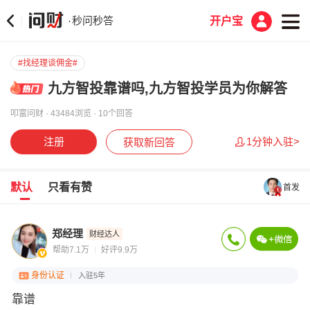
秒问秒答
·
开户宝
#找经理谈佣金#
九方智投靠谱吗,九方智投学员为你解答
叩富问财 · 43484浏览 · 10个回答
注册
1分钟入驻>
获取新回答
默认
只看有赞
首发
郑经理
财经达人
帮助7.1万
好评9.9万
身份认证
入驻5年
靠谱