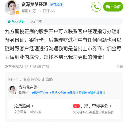
资深梦梦经理
证券经理
帮助10万+
好评927
从业认证
入驻7年
九方智投正规的股票开户可以联系客户经理指导办理准
备身份证，银行卡，后期理财过程中有任何问题也可以
随时跟客户经理进行沟通我司是首批上市券商，佣金尽
力做到业内底价，您找不到比我司更低的佣金！
发布于2023-12-5 15:05 广州
举报
问一问，专业解答少走弯路
当前我在线
我擅长：
#指导开户#
#网格交易#
#港股通开通#
#科创板开通#
#创业板开通
免费追问
手把手带你学会
￥1
文字回复· 30秒快答
30分钟1v1·讲透逻辑教会操作