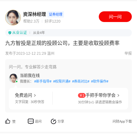
资深林经理
证券经理
帮助2.3万
好评1220
从业认证
从业4年
九方智投是正规的投顾公司，主要是收取投顾费率
发布于2023-12-12 21:29 温州
举报
问一问，专业解答少走弯路
当前我在线
我擅长：
#新手指导#
#权限开通#
#券商对比#
#软件操作#
免费追问
手把手带你学会
￥1
文字回复· 30秒快答
30分钟1v1·讲透逻辑教会操作
追问
分享
问财App下载
赞