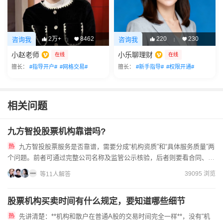
2万+
8462
220
230
咨询我
咨询我
|
|
小赵老师
小乐聊理财
在线
在线
擅长：
#指导开户#
#网格交易#
擅长：
#新手指导#
#权限开通#
相关问题
九方智投股票机构靠谱吗?
九方智投股票服务是否靠谱，需要分成“机构资质”和“具体服务质量”两
个问题。前者可通过完整公司名称及监管公示核验，后者则要看合同、服
务人员、交付过程和风险边界，不能用一个简单的“是”或“...
39095 浏览
等11人解答
股票机构买卖时间有什么规定，要知道哪些细节
先讲清楚：**机构和散户在普通A股的交易时间完全一样**，没有“机