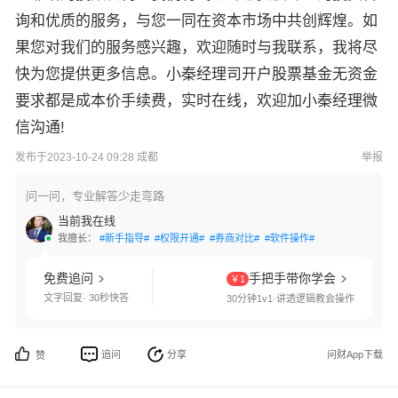
询和优质的服务，与您一同在资本市场中共创辉煌。如
果您对我们的服务感兴趣，欢迎随时与我联系，我将尽
快为您提供更多信息。小秦经理司开户股票基金无资金
要求都是成本价手续费，实时在线，欢迎加小秦经理微
信沟通!
发布于2023-10-24 09:28 成都
举报
问一问，专业解答少走弯路
当前我在线
我擅长：
#新手指导#
#权限开通#
#券商对比#
#软件操作#
免费追问
手把手带你学会
￥1
文字回复· 30秒快答
30分钟1v1·讲透逻辑教会操作
追问
分享
问财App下载
赞