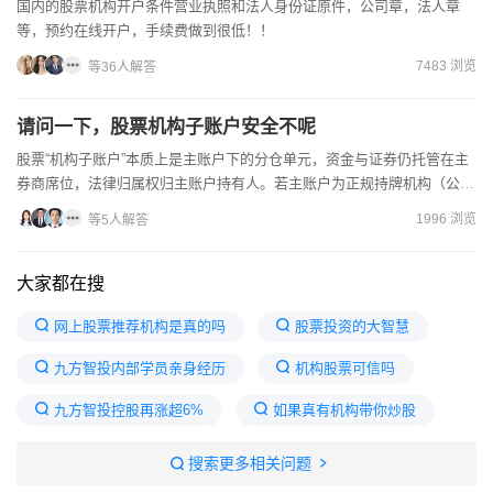
国内的股票机构开户条件营业执照和法人身份证原件，公司章，法人章
等，预约在线开户，手续费做到很低！！
7483 浏览
等36人解答
请问一下，股票机构子账户安全不呢
股票“机构子账户”本质上是主账户下的分仓单元，资金与证券仍托管在主
券商席位，法律归属权归主账户持有人。若主账户为正规持牌机构（公
募、券商资管、信托计划等），子账户受证监会统一监管，资产...
1996 浏览
等5人解答
大家都在搜
网上股票推荐机构是真的吗
股票投资的大智慧
九方智投内部学员亲身经历
机构股票可信吗
九方智投控股再涨超6%
如果真有机构带你炒股
为什么交了钱后九方智投后
搜索更多相关问题