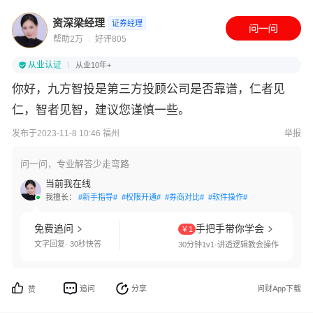
资深梁经理
证券经理
帮助2万
好评805
从业认证
从业10年+
你好，九方智投是第三方投顾公司是否靠谱，仁者见
仁，智者见智，建议您谨慎一些。
发布于2023-11-8 10:46 福州
举报
问一问，专业解答少走弯路
当前我在线
我擅长：
#新手指导#
#权限开通#
#券商对比#
#软件操作#
免费追问
手把手带你学会
￥1
文字回复· 30秒快答
30分钟1v1·讲透逻辑教会操作
追问
分享
问财App下载
赞