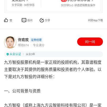
￥1
文字回复· 30秒快答
30分钟1v1·讲透逻辑教会操作
追问
分享
问财App下载
赞
许欢欢
证券经理
帮助674
专业满分
从业认证
从业3年
九方智投股票机构是一家正规的投顾机构，其靠谱程度
主要取决于其提供的服务质量和投资者的个人体验。以
下是对九方智投的详细分析：
一、公司背景与资质
九方智投（或称上海九方云智能科技有限公司）是一家