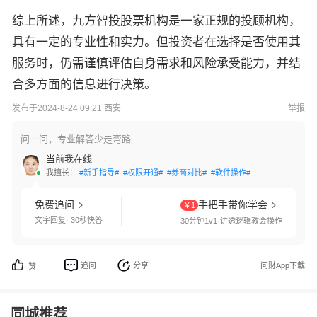
综上所述，九方智投股票机构是一家正规的投顾机构，
具有一定的专业性和实力。但投资者在选择是否使用其
服务时，仍需谨慎评估自身需求和风险承受能力，并结
合多方面的信息进行决策。
发布于2024-8-24 09:21 西安
举报
问一问，专业解答少走弯路
当前我在线
我擅长：
#新手指导#
#权限开通#
#券商对比#
#软件操作#
免费追问
手把手带你学会
￥1
文字回复· 30秒快答
30分钟1v1·讲透逻辑教会操作
追问
分享
问财App下载
赞
同城推荐