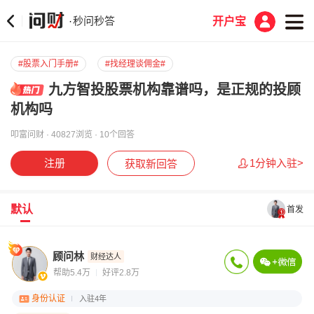
秒问秒答
·
开户宝
#股票入门手册#
#找经理谈佣金#
九方智投股票机构靠谱吗，是正规的投顾
机构吗
叩富问财 · 40827浏览 · 10个回答
注册
1分钟入驻>
获取新回答
默认
首发
顾问林
财经达人
帮助5.4万
好评2.8万
身份认证
入驻4年