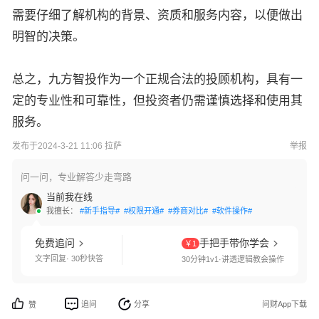
需要仔细了解机构的背景、资质和服务内容，以便做出
明智的决策。
总之，九方智投作为一个正规合法的投顾机构，具有一
定的专业性和可靠性，但投资者仍需谨慎选择和使用其
服务。
发布于2024-3-21 11:06 拉萨
举报
问一问，专业解答少走弯路
当前我在线
我擅长：
#新手指导#
#权限开通#
#券商对比#
#软件操作#
免费追问
手把手带你学会
￥1
文字回复· 30秒快答
30分钟1v1·讲透逻辑教会操作
追问
分享
问财App下载
赞