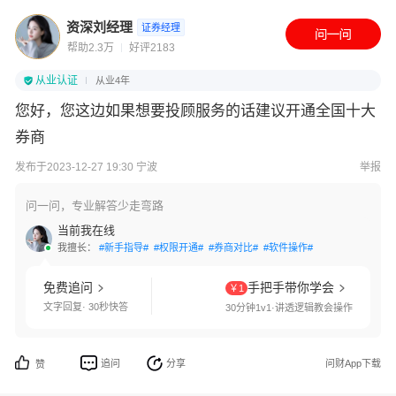
资深刘经理
证券经理
帮助2.3万
好评2183
从业认证
从业4年
您好，您这边如果想要投顾服务的话建议开通全国十大
券商
发布于2023-12-27 19:30 宁波
举报
问一问，专业解答少走弯路
当前我在线
我擅长：
#新手指导#
#权限开通#
#券商对比#
#软件操作#
免费追问
手把手带你学会
￥1
文字回复· 30秒快答
30分钟1v1·讲透逻辑教会操作
追问
分享
问财App下载
赞