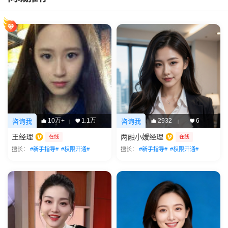
10万+
1.1万
2932
6
咨询我
咨询我
|
|
王经理
两融小嫒经理
在线
在线
擅长：
#新手指导#
#权限开通#
擅长：
#新手指导#
#权限开通#