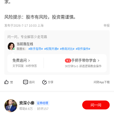
求。
风险提示：股市有风险，投资需谨慎。
发布于2026-7-17 10:03 上海
举报
问一问，专业解答少走弯路
当前我在线
我擅长：
#新手指导#
#权限开通#
#券商对比#
#软件操作#
免费追问
手把手带你学会
￥1
文字回复· 30秒快答
30分钟1v1·讲透逻辑教会操作
追问
分享
问财App下载
赞
资深小秦
证券经理
帮助8.6万
好评157