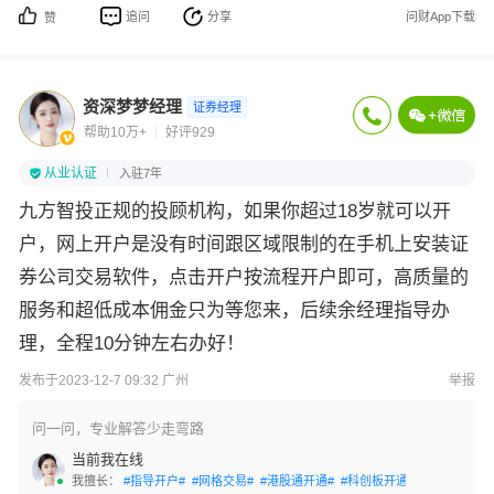
追问
分享
问财App下载
赞
资深梦梦经理
证券经理
帮助10万+
好评929
从业认证
入驻7年
九方智投正规的投顾机构，如果你超过18岁就可以开
户，网上开户是没有时间跟区域限制的在手机上安装证
券公司交易软件，点击开户按流程开户即可，高质量的
服务和超低成本佣金只为等您来，后续余经理指导办
理，全程10分钟左右办好！
发布于2023-12-7 09:32 广州
举报
问一问，专业解答少走弯路
当前我在线
我擅长：
#指导开户#
#网格交易#
#港股通开通#
#科创板开通#
#创业板开通