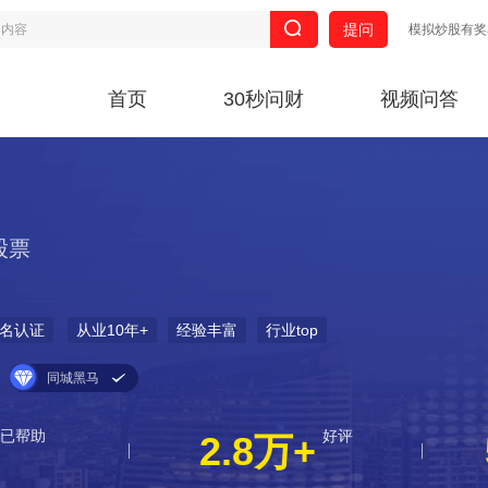
提问
模拟炒股有奖
首页
30秒问财
视频问答
股票
名认证
从业10年+
经验丰富
行业top
同城黑马
已帮助
好评
2.8万+