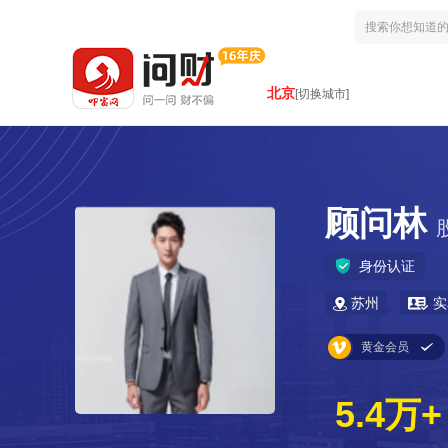
北京
[切换城市]
顾问林
身份认证
苏州
实
黄金会员
5.4万+