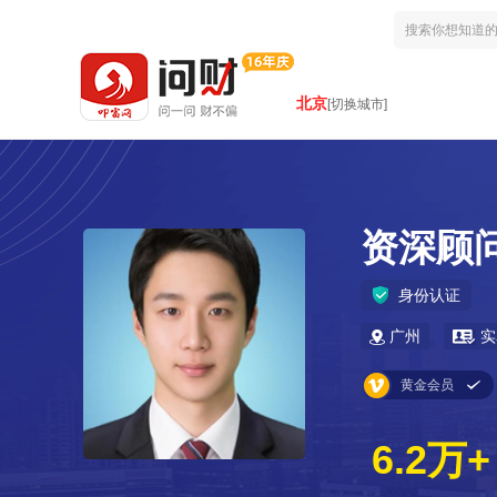
北京
[切换城市]
资深顾
身份认证
广州
实
黄金会员
6.2万+