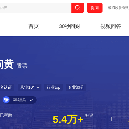
提问
模拟炒股有奖
首页
30秒问财
视频问答
问黄
股票
名认证
从业10年+
行业top
专业满分
同城黑马
已帮助
好评
5.4万+