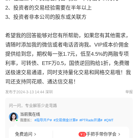
2、投资者的交易经验需要在半年以上
3、投资者非本公司的股东或关联方
希望我的回答能够对您有所帮助，如果您有其他需求，
请随时添加我的微信或者电话咨询我。VIP成本价佣金
提供给到您，期权每一张1.7元，低至4.5%的两融专项
利率，可转债、ETF万0.5，国债逆回购给1折，免费赠
送极速交易通道，同时支持量化交易和网格交易哦！我
司还支持同花顺、通达信交易！
发布于2024-3-13 14:44 深圳
举报
问一问，专业解答少走弯路
当前我在线
我擅长：
#指导开户#
#交易佣金计算#
#PTRade开通#
#QMT开通#
#网格交
免费追问
手把手带你学会
￥1