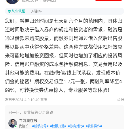
帮助10万+
好评623
从业认证
入驻8年
您好，融券归还时间是七天到六个月的范围内，具体归
还时间取决于借入券商的规定和投资者的需求，融资是
通过借款来购买股票，而融券则是通过借入然后出售股
票以期从中获得价格差异。这两种方式都使用杠杆效应
来可能地增加投资回报，但同时也增加了相应的投资风
险。信用账户融资的成本包括融资利息、交易费用以及
其他可能的费用。在线/微信/线上联系我，发现成本价
佣金的秘密！期权交易低至1.7元一张，两融利率降至4.
99%，可转换债券优惠惊人，专业服务等您体验！
发布于2024-4-9 10:40 重庆
举报
问一问，专业解答少走弯路
当前我在线
我擅长：
#新手指导#
#权限开通#
#券商对比#
#软件操作#