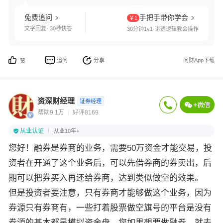
免费追问
手把手带你学会
￥1
文字回复· 30秒快答
30分钟1v1·讲透逻辑教会操作
追问
分享
问财App下载
赞
资深财经理
证券经理
帮助9.1万
好评8169
从业认证
从业10年+
您好！
融券是券商的业务，需要50万资金才能交易，投
资者在开通了这个业务后，可以先借券商的券卖出，后
期可以把券买入再还给券商，达到类似做空的效果。
但是投资者要注意，只有券商才能够做这个业务，因为
券源只有券商有，一些打着股票做空旗号的平台是没有
券源的基本都是模拟资金盘，您如果想要做融券，就去