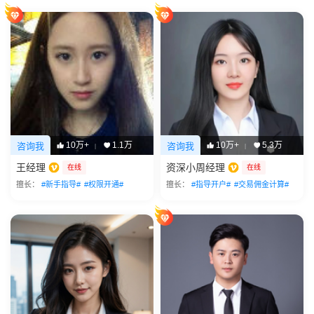
10万+
1.1万
10万+
5.3万
咨询我
咨询我
|
|
王经理
资深小周经理
在线
在线
擅长：
#新手指导#
#权限开通#
擅长：
#指导开户#
#交易佣金计算#