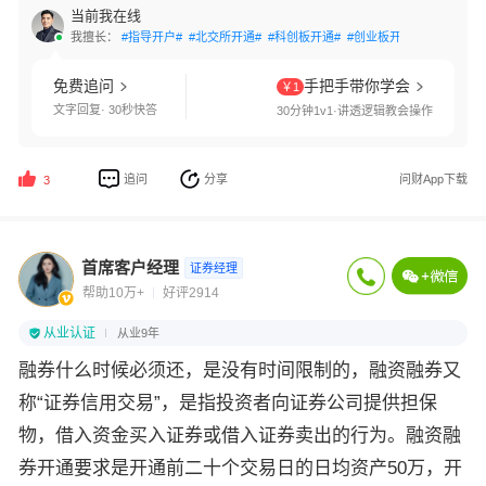
当前我在线
我擅长：
#指导开户#
#北交所开通#
#科创板开通#
#创业板开通#
#国债逆回
免费追问
手把手带你学会
￥1
文字回复· 30秒快答
30分钟1v1·讲透逻辑教会操作
追问
分享
问财App下载
3
首席客户经理
证券经理
帮助10万+
好评2914
从业认证
从业9年
融券什么时候必须还，是没有时间限制的，融资融券又
称“证券信用交易”，是指投资者向证券公司提供担保
物，借入资金买入证券或借入证券卖出的行为。融资融
券开通要求是开通前二十个交易日的日均资产50万，开