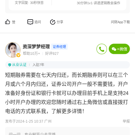
文字回复· 30秒快答
30分钟1v1·讲透逻辑教会操作
追问
分享
问财App下载
赞
资深梦梦经理
证券经理
帮助10万+
好评927
从业认证
入驻7年
短期融券需要在七天内归还，而长期融券则可以在三个
月或六个月内归还，证券公司开户一般不需要钱，开户
准备好身份证和银行卡就可以办理目前手机上是支持24
小时开户办理的欢迎您随时通过右上角微信或直接拨打
电话的方式联系我，了解更多详情！
发布于2024-1-25 10:37 广州
举报
问一问，专业解答少走弯路