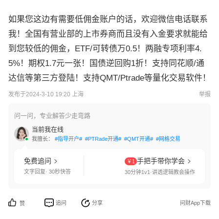
如果您这边有需要低佣金账户的话，欢迎微信电话联系
我！全国有营业部的上市券商而且没有入金要求就能给
到您较低的佣金，ETF/可转债万0.5！两融专项利率4.
5%！期权1.7元一张！国债逆回购1折！支持同花顺/通
达信等第三方登陆！支持QMT/Ptrade等量化交易软件！
发布于2024-3-10 19:20 上海
举报
问一问，专业解答少走弯路
当前我在线
我擅长：
#指导开户#
#PTRade开通#
#QMT开通#
#网格交易#
#港股通开通#
免费追问
手把手带你学会
￥1
文字回复· 30秒快答
30分钟1v1·讲透逻辑教会操作
追问
分享
问财App下载
赞