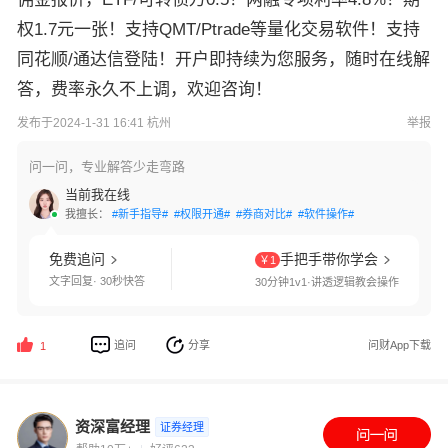
权1.7元一张！支持QMT/Ptrade等量化交易软件！支持
同花顺/通达信登陆！开户即持续为您服务，随时在线解
答，费率永久不上调，欢迎咨询！
发布于2024-1-31 16:41 杭州
举报
问一问，专业解答少走弯路
当前我在线
我擅长：
#新手指导#
#权限开通#
#券商对比#
#软件操作#
免费追问
手把手带你学会
￥1
文字回复· 30秒快答
30分钟1v1·讲透逻辑教会操作
追问
分享
问财App下载
1
资深富经理
证券经理