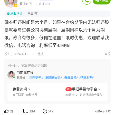
帮助10万+
好评2831
从业认证
从业7年
融券归还时间是六个月，如果在合约期限内无法归还股
票就要与证券公司协商展期，展期同样以六个月为期
限。券商有很多，低佣在这里！限时优惠，欢迎联系我
微信，电话咨询！利率低至4.99%！
发布于2024-4-12 13:51 重庆
举报
问一问，专业解答少走弯路
当前我在线
我擅长：
#指导开户#
#国债逆回购#
#量化交易#
#两融利率#
#融资融券#
#
免费追问
手把手带你学会
￥1
文字回复· 30秒快答
30分钟1v1·讲透逻辑教会操作
追问
分享
问财App下载
赞