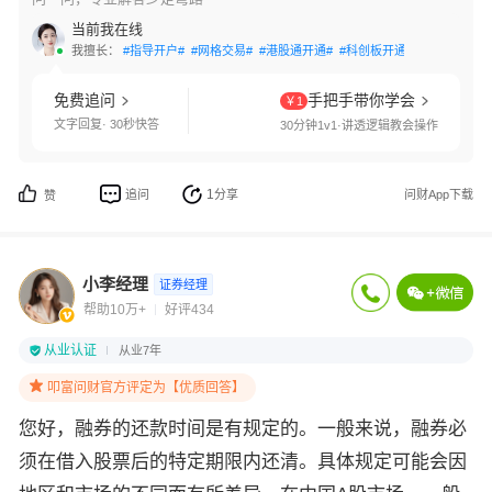
当前我在线
我擅长：
#指导开户#
#网格交易#
#港股通开通#
#科创板开通#
#创业板开通
免费追问
手把手带你学会
￥1
文字回复· 30秒快答
30分钟1v1·讲透逻辑教会操作
1
追问
分享
问财App下载
赞
小李经理
证券经理
帮助10万+
好评434
从业认证
从业7年
叩富问财官方评定为【优质回答】
您好，
融券的还款时间是有规定的。一般来说，融券必
须在借入股票后的特定期限内还清。具体规定可能会因