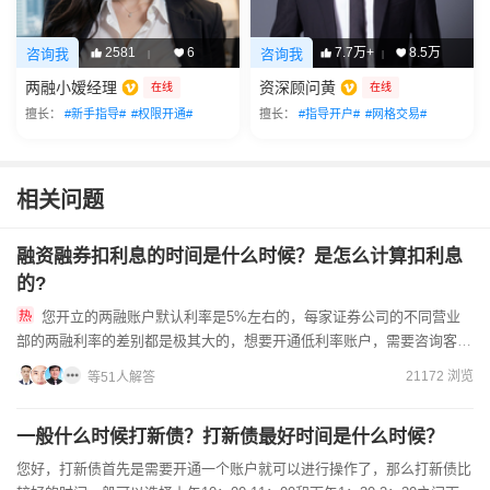
2581
6
7.7万+
8.5万
咨询我
咨询我
|
|
两融小嫒经理
资深顾问黄
在线
在线
擅长：
#新手指导#
#权限开通#
擅长：
#指导开户#
#网格交易#
相关问题
融资融券扣利息的时间是什么时候？是怎么计算扣利息
的?
您开立的两融账户默认利率是5%左右的，每家证券公司的不同营业
部的两融利率的差别都是极其大的，想要开通低利率账户，需要咨询客户
经理给您预约当地营业部进行办理。满足融资融券开立条件之后，准...
21172 浏览
等51人解答
一般什么时候打新债？打新债最好时间是什么时候？
您好，打新债首先是需要开通一个账户就可以进行操作了，那么打新债比