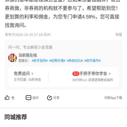
券商做，非券商的机构就不要参与了，希望帮助到您！
更划算的利率和佣金，为您专门申请4.59%，您可直接
找我询问。
发布于2024-10-25 17:19 苏州
举报
问一问，专业解答少走弯路
当前我在线
我擅长：
#新手指导#
#权限开通#
#券商对比#
#软件操作#
免费追问
手把手带你学会
￥1
文字回复· 30秒快答
30分钟1v1·讲透逻辑教会操作
追问
分享
问财App下载
赞
同城推荐