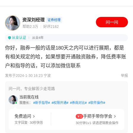
资深刘经理
证券经理
帮助2.3万
好评2182
从业认证
从业4年
你好，融券一般的话是180天之内可以进行展期，都是
有相关规定的哈，如果想要开通融资融券，降低费率账
户和指导的话，可以添加微信联系
发布于2024-1-30 16:23 宁波
举报
问一问，专业解答少走弯路
当前我在线
我擅长：
#新手指导#
#权限开通#
#券商对比#
#软件操作#
免费追问
手把手带你学会
￥1
文字回复· 30秒快答
30分钟1v1·讲透逻辑教会操作