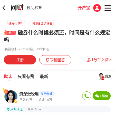
秒问秒答
·
开户宝
#融券专栏#
#找经理谈佣金#
融券什么时候必须还，时间是有什么规定
吗
叩富问财 · 28219浏览 · 13个回答
注册
1分钟入驻>
获取新回答
默认
只看有赞
最新
首发
资深张经理
证券经理
帮助10万+
好评2.6万
从业认证
从业10年+