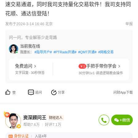
速交易通道，同时我司支持量化交易软件！我司支持同
花顺、通达信登陆！
发布于2024-3-14 16:46 北京
举报
问一问，专业解答少走弯路
当前我在线
我擅长：
#指导开户#
#PTRade开通#
#QMT开通#
#网格交易#
#国债逆回购#
免费追问
手把手带你学会
￥1
文字回复· 30秒快答
30分钟1v1·讲透逻辑教会操作
追问
分享
问财App下载
赞
资深顾问王
财经达人
帮助7.6万
好评7.1万
身份认证
入驻4年