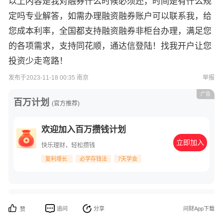
以上内容是我对融券什么时候必须还，时间是有什么规
定吗专业解答，如需办理融资融券账户可以联系我，给
您成本利率，全国都支持融资融券非柜台办理，满足您
的各项需求，支持同花顺，通达信登陆！找我开户让您
投资少走弯路！
发布于2023-11-18 00:35 南京
举报
广告
百万计划
(官方推荐)
欢迎加入百万攒钱计划
立即加入
快乐理财，轻松攒钱
复利增长
必学存钱法
7天学会
追问
分享
问财App下载
赞