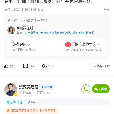
易前，详细了解相关规定，并与券商沟通确认。
发布于2024-1-29 11:08 西安
举报
问一问，专业解答少走弯路
当前我在线
我擅长：
#指导开户#
#网格交易#
#北交所开通#
#科创板开通#
#创业板开通
免费追问
手把手带你学会
￥1
文字回复· 30秒快答
30分钟1v1·讲透逻辑教会操作
追问
分享
问财App下载
赞
资深吴经理
证券经理
帮助3681
好评4263
从业认证
从业9年
叩富问财官方评定为【优质回答】