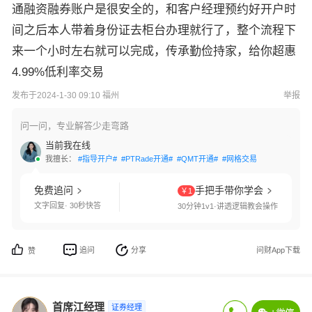
通融资融券账户是很安全的，和客户经理预约好开户时
间之后本人带着身份证去柜台办理就行了，整个流程下
来一个小时左右就可以完成，传承勤俭持家，给你超惠
4.99%低利率交易
发布于2024-1-30 09:10 福州
举报
问一问，专业解答少走弯路
当前我在线
我擅长：
#指导开户#
#PTRade开通#
#QMT开通#
#网格交易#
#国债逆回购#
免费追问
手把手带你学会
￥1
文字回复· 30秒快答
30分钟1v1·讲透逻辑教会操作
追问
分享
问财App下载
赞
首席江经理
证券经理