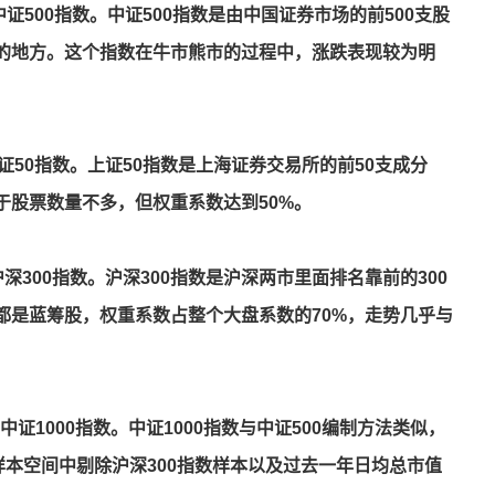
为中证500指数。中证500指数是由中国证券市场的前500支股
的地方。这个指数在牛市熊市的过程中，涨跌表现较为明
上证50指数。上证50指数是上海证券交易所的前50支成分
于股票数量不多，但权重系数达到50%。
为沪深300指数。沪深300指数是沪深两市里面排名靠前的300
都是蓝筹股，权重系数占整个大盘系数的70%，走势几乎与
为中证1000指数。中证1000指数与中证500编制方法类似，
样本空间中剔除沪深300指数样本以及过去一年日均总市值