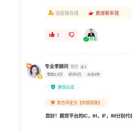
当前我在线
直接联系我
2
秒答
专业李顾问
期货
帮助2.9万
好评4万
从业9年
身份认证
官方评定为【优质回答】
您好！期货平台的IC，IH，IF，IM分