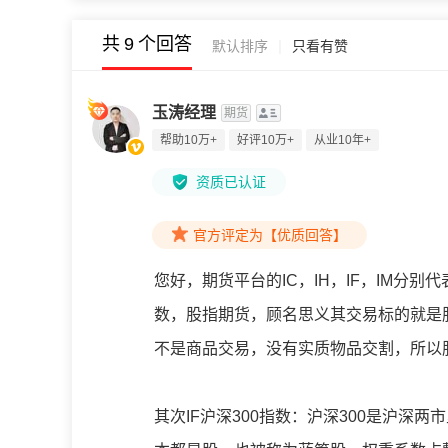
共
9
个回答
|
默认排序
只看有赞
玉涛经理
期货
帮助10万+
好评10万+
从业10年+
资质已认证
官方评定为【优质回答】
您好，期货平台的IC，IH，IF，IM分别代
数，股指期货，顾名思义其交易标的就是
不是商品交易，没有实质物品交割，所以
其次IF沪深300指数：沪深300是沪深