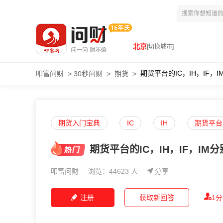
北京
[切换城市]
期货平台的IC，IH，IF，
叩富问财
>
30秒问财
>
期货
>
期货入门宝典
IC
IH
期货平台
期货平台的IC，IH，IF，IM
叩富问财
浏览：44623 人
分享
注册
获取新回答
1