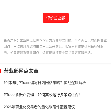
评价营业部
免责声明：营业网点信息查询是为方便叩富问财用户查询自己附近的营业
网点，网点信息介绍均来自网上公开信息。叩富问财仅提供问题解答服
务，如需要联系营业网点，请直接拔打营业网点官方客服电话。
营业部网点文章
如何利用PTrade编写日内网格策略？实战逻辑解析
PTrade多账户管理：如何高效运行多策略组合？
2026年职业化交易者的量化软硬件配置建议