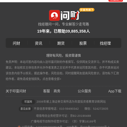
找经理问一问，专业解答少走弯路
19年来，已帮助39,885,358人
|
|
|
|
问财
资讯
期货
股票
找经理
理财有风险，投资需谨慎
免责声明：本站问答内容均由入驻叩富问财的作者撰写，仅供网友交流学习，并不构成买卖
建议。本站核实主体信息并允许作者发表之言论并不代表本站同意其内容，亦不代表本站对
该信息内容予以核实，据此操作者，风险自担。同时提醒网友提高风险意识，请勿私下汇款
给作者，避免造成金钱损失。
点击查看全部>
关于叩富问财
客服
商务
公众服务
App下载
|
2008年被上海证券交易所选为年度投资者教育训练网站
叩富网
不良信息举报电话：010-59490342
微信：524272835
意见反馈
增值电信业务经营许可证：京B2-20190488
广播电视节目制作经营许可证：（京）字第18189号