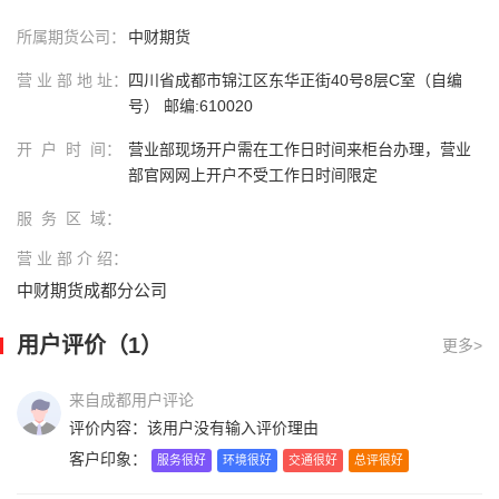
所属期货公司：
中财期货
营 业 部 地 址：
四川省成都市锦江区东华正街40号8层C室（自编
号） 邮编:610020
开 户 时 间：
营业部现场开户需在工作日时间来柜台办理，营业
部官网网上开户不受工作日时间限定
服 务 区 域：
营 业 部 介 绍：
中财期货成都分公司
用户评价（1）
更多>
来自成都用户评论
评价内容：该用户没有输入评价理由
客户印象：
服务很好
环境很好
交通很好
总评很好