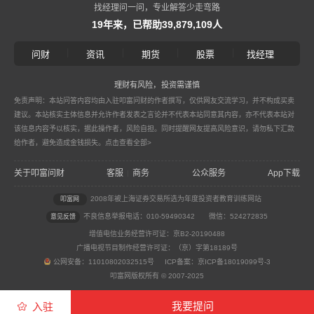
找经理问一问，专业解答少走弯路
19年来，已帮助39,879,109人
|
|
|
|
问财
资讯
期货
股票
找经理
理财有风险，投资需谨慎
免责声明：本站问答内容均由入驻叩富问财的作者撰写，仅供网友交流学习，并不构成买卖
建议。本站核实主体信息并允许作者发表之言论并不代表本站同意其内容，亦不代表本站对
该信息内容予以核实，据此操作者，风险自担。同时提醒网友提高风险意识，请勿私下汇款
给作者，避免造成金钱损失。
点击查看全部>
关于叩富问财
客服
商务
公众服务
App下载
|
2008年被上海证券交易所选为年度投资者教育训练网站
叩富网
不良信息举报电话：010-59490342
微信：524272835
意见反馈
增值电信业务经营许可证：京B2-20190488
广播电视节目制作经营许可证：（京）字第18189号
公网安备：11010802032515号 ICP备案：京ICP备18019099号-3
叩富网版权所有 © 2007-2025
我要提问
入驻