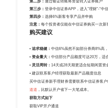
第二步：
通过银证转账将资金转入证券账户
第三步：
登录中信证券APP，进入"理财"-"中信
第四步：
选择6%新客专享产品并申购
注意：
每个投资者仅能在中信证券购买一次新
购买建议
•
追求稳健：
中信6%虽然不如部分券商8%高
•
资金量大：
中信部分产品额度可达20万，适
•
灵活周转：
14天或28天期更适合短期闲置资
• 建议联系客户经理获取最新产品额度信息
买中信证券新手理财券需要联系中信证券客户
道道
，比默认开户省下一大笔成本。
获取方式如下
获取VIP开户通道