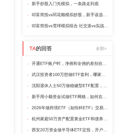
新手炒股入门先模拟，一条路走到底
叩富简投vs同花顺模拟炒股，新手该选哪个？
叩富简投vs雪球模拟组合 社交派vs实战派，新手模拟炒股选谁？
TA
的回答
全部>
开通ETF账户时，净佣和全佣的差别在哪？如何避免隐性成本？
武汉投资者100万想做ETF套利，哪家券商支持自动化工具且交易成本低？
沈阳退休人士50万做稳健型ETF配置，选哪家券商手续费低且操作简单？
新手用小额资金试做ETF网格，如何在控制风险的同时测试不同券商的交易成本？
2026年做跨境ETF（如恒科ETF）交易，开户需要额外权限吗？哪家券商办理流程简单？
杭州家庭50万资产配置黄金ETF和债券ETF，开户时要注意哪些费率细节？
西安20万资金做半导体ETF定投，开户时怎么谈更低的佣金费率？