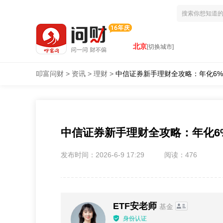
北京
[切换城市]
叩富问财
>
资讯
>
理财
>
中信证券新手理财全攻略：年化6
中信证券新手理财全攻略：年化6
发布时间：2026-6-9 17:29
阅读：476
ETF安老师
基金
身份认证