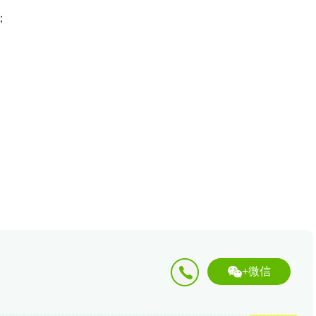
；
+微信