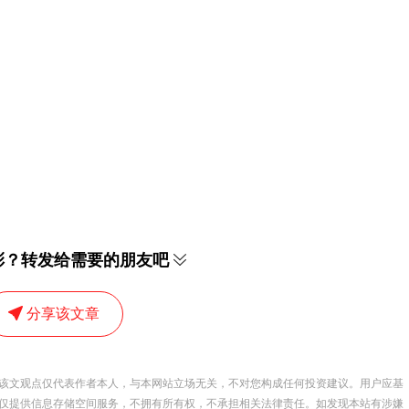
彩？转发给需要的朋友吧
分享该文章
该文观点仅代表作者本人，与本网站立场无关，不对您构成任何投资建议。用户应基
仅提供信息存储空间服务，不拥有所有权，不承担相关法律责任。如发现本站有涉嫌