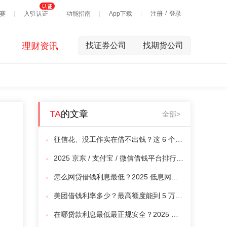
/
赛
入驻认证
功能指南
App下载
注册
登录
理财资讯
找证券公司
找期货公司
|
TA
的文章
全部>
征信花、没工作实在借不出钱？这 6 个正规平台能救急
2025 京东 / 支付宝 / 微信借钱平台排行：国家承认的正规渠道
怎么网贷借钱利息最低？2025 低息网贷平台排行榜
美团借钱利率多少？最高额度能到 5 万吗？放款快吗？
在哪贷款利息最低最正规安全？2025 银行 + 持牌机构排名