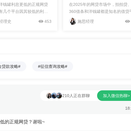
洋钱罐利息更低的正规网贷
在2025年的网贷市场中，拍拍贷
有几个平台因其较低的利率
360借条和洋钱罐都是知名的借贷
用户评价而受到关注。例
台。拍拍贷凭借其较长的历史和稳
经理史
453
施思经理
借呗、微粒贷、京东金条等
的运营，在合规性和安全性方面表
相对有竞争力的年化利率，
突出；360借条依托于强大的安全
2%到18%之间，具体取决于
和大数据分析能力，以快速审批和
信用状况。此外，度小满金
高额度著称；而洋钱罐则以其严格
花）也以透明的费用结构和
风险控制体系和小额分散原则赢得
始利率吸引用户。值得注意
用户的信任。每个平台都有各自的
金贷款攻略#
#征信查询攻略#
选择网贷产品时，除了考虑
势，用户应根据自身需求（如贷款
还需要关注平台的安全性、
额、审批速度、利率等）来选择最
及服务质量。确保所选平台
合自己的平台。1. 平台背景： - 
经营资质，并且在行业内享
贷：作为一家成立较早的网贷平台
誉，可以有效降低借贷风
210人正在群聊
拍拍贷积累了丰富的运营经验，并
加入微信热聊>
 蚂蚁借呗：依托阿里巴巴集
注重合规性与透明度。 ...
18
低的正规网贷？谢啦~