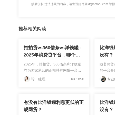
抄袭侵权/违法违规的内容，请发送邮件至kf@cofool.com
推荐相关阅读
拍拍贷vs360借条vs洋钱罐：
比洋钱
2025年消费贷平台，哪个更
没有？
靠谱？
2025年，拍拍贷、360借条和洋钱罐
随着网贷
均为国家承认的正规持牌网贷平台，
的平台开
具备合法运营资质、接入央行征信、
引更多的
玲一经理
1850
专业
利率透明，整体安全可靠，但三者在
实存在一
资金背景、风控逻辑、利率水平和用
网贷平台
户定位上存在差异。拍拍贷已转...
争力，还
有没有比洋钱罐利息更低的正
比洋钱
规网贷？
没有？