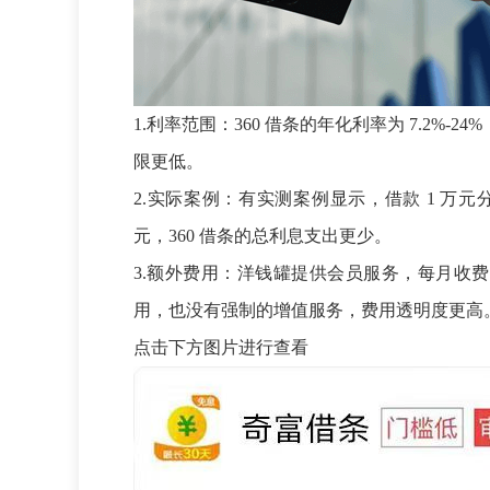
1.利率范围：360 借条的年化利率为 7.2%-2
限更低。
2.实际案例：有实测案例显示，借款 1 万元分 12
元，360 借条的总利息支出更少。
3.额外费用：洋钱罐提供会员服务，每月收费 
用，也没有强制的增值服务，费用透明度更高
点击下方图片进行查看