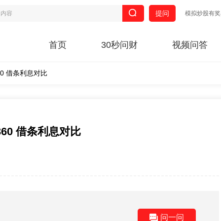
提问
模拟炒股有奖
首页
30秒问财
视频问答
0 借条利息对比
60 借条利息对比
问一问