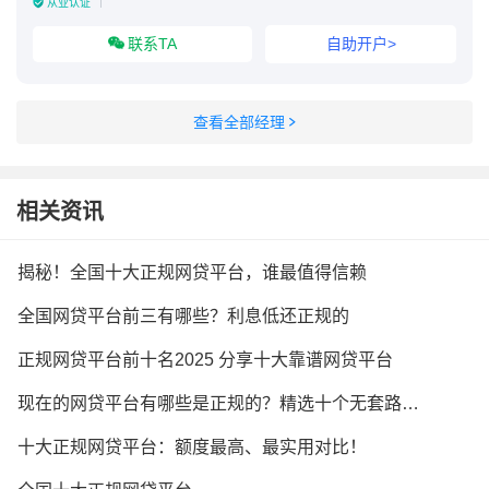
从业认证
联系TA
自助开户>
查看全部经理
相关资讯
揭秘！全国十大正规网贷平台，谁最值得信赖​
全国网贷平台前三有哪些？利息低还正规的​
正规网贷平台前十名2025 分享十大靠谱网贷平台
现在的网贷平台有哪些是正规的？精选十个无套路，额度又高的网贷平台
十大正规网贷平台：额度最高、最实用对比！