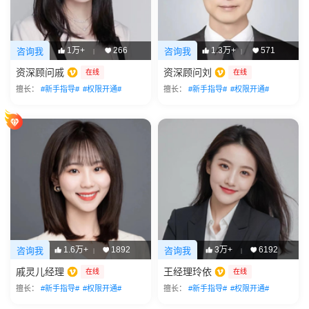
1万+
266
1.3万+
571
咨询我
咨询我
|
|
资深顾问戚
资深顾问刘
在线
在线
擅长：
#新手指导#
#权限开通#
擅长：
#新手指导#
#权限开通#
1.6万+
1892
3万+
6192
咨询我
咨询我
|
|
戚灵儿经理
王经理玲依
在线
在线
擅长：
#新手指导#
#权限开通#
擅长：
#新手指导#
#权限开通#