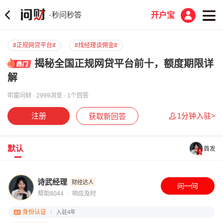
秒问秒答
·
开户宝
#正规网贷平台#
#找经理谈佣金#
揭秘全国正规网贷平台前十，额度期限详
解​
叩富问财 · 2999浏览 · 1个回答
注册
1分钟入驻>
获取新回答
默认
首发
诗武经理
财经达人
帮助8044
响应及时
身份认证
入驻4年