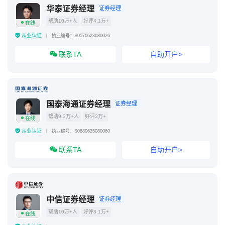
华泰证券经理
证券经理
帮助10万+人
好评4.1万+
在线
从业认证
执业编号：S0570623080026
联系TA
自助开户>
国泰海通证券经理
证券经理
帮助9.3万+人
好评3万+
在线
从业认证
执业编号：S0880625080060
联系TA
自助开户>
中信证券经理
证券经理
帮助10万+人
好评3.1万+
在线