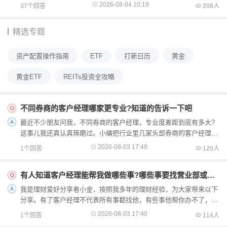
先，这一数值不应显著超越经济的长期名义增长率，通常应以国...
2026-08-04 10:19
37个回答
208人
精选专题
资产配置操作指南
ETF
打新日历
黄金
黄金ETF
REITs投资全攻略
不同券商的客户经理哪家更专业?知道的告诉一下吧
最近不少朋友问我，不同券商的客户经理，专业度差距到底有多大?
这事儿我还真认真琢磨过。小编把行业里几家头部券商的客户经理服
务，从专业能力、特色优势、适合人群三个维度，给你客观...
2026-08-03 17:48
1个回答
120人
有人知道客户经理能帮我做哪些事?哪些事要找营业部或客服?
我是理财爱好分享者小金，按照我多年的理财经验，为大家带来以下
分享。有了客户经理不代表所有事都找他，有些事他帮你办不了，走
错渠道反而耽误时间。小金今天把"找经理"和"找营业部...
2026-08-03 17:40
1个回答
114人