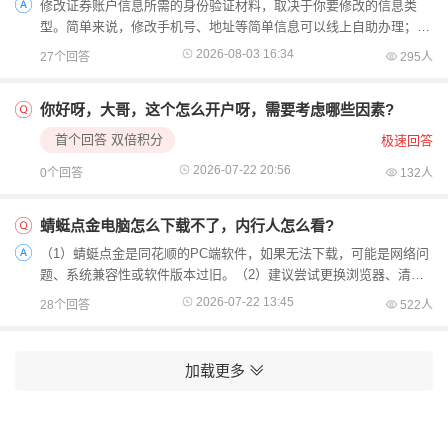
修改证券账户信息所需的身份验证材料，取决于你要修改的信息类
型。简单来说，修改手机号、地址等简单信息可以线上自助办理；而
修改姓名、身份证号等核心身份信息，则必须本人携带材料到...
2026-08-03 16:34
27个回答
295人
你好呀，大哥，这个怎么开户呀，需要考虑哪些因素?
首个回答 双倍积分
极速回答
2026-07-22 20:56
0个回答
132人
蜻蜓点金电脑怎么下载不了，内行人怎么看?
（1）蜻蜓点金是同花顺的PC端软件，如果无法下载，可能是网络问
题、系统兼容性或软件版本过旧。（2）建议尝试更换浏览器、清除
缓存或联系同花顺客服解决。找我低佣金开户，带你轻松...
2026-07-22 13:45
28个回答
522人
加载更多