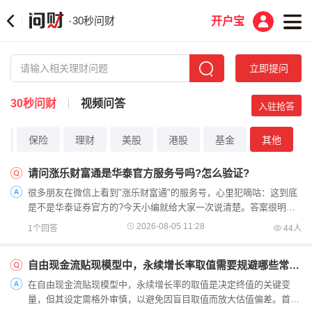
30秒问财
·
开户宝
立即提问
30秒问财
视频问答
入驻抢答
货
保险
理财
美股
港股
基金
其他
请问涨乐财富通是华泰官方服务号吗?怎么验证?
很多朋友在微信上看到"涨乐财富通"的服务号，心里犯嘀咕：这到底
是不是华泰证券官方的?今天小编就给大家一次说清楚。答案很明
确：就是官方服务号涨乐财富通是华泰证券股份有限公司官...
2026-08-05 11:28
1个回答
44人
自由现金流贴现模型中，永续增长率取值需要规避哪些常见误区？
在自由现金流贴现模型中，永续增长率的取值是决定终值的关键变
量，但其设定需格外审慎，以避免因盲目取值而放大估值偏差。首