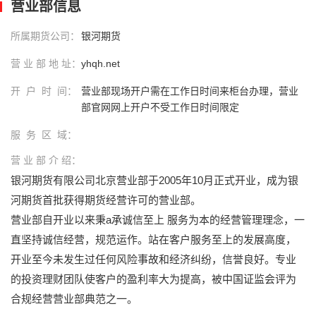
营业部信息
所属期货公司：
银河期货
营 业 部 地 址：
yhqh.net
开 户 时 间：
营业部现场开户需在工作日时间来柜台办理，营业
部官网网上开户不受工作日时间限定
服 务 区 域：
营 业 部 介 绍：
银河期货有限公司北京营业部于2005年10月正式开业，成为银
河期货首批获得期货经营许可的营业部。
营业部自开业以来秉a承诚信至上 服务为本的经营管理理念，一
直坚持诚信经营，规范运作。站在客户服务至上的发展高度，
开业至今未发生过任何风险事故和经济纠纷，信誉良好。专业
的投资理财团队使客户的盈利率大为提高，被中国证监会评为
合规经营营业部典范之一。