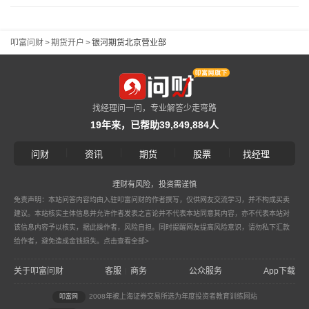
叩富问财
>
期货开户
>
银河期货北京营业部
找经理问一问，专业解答少走弯路
19年来，已帮助39,849,884人
|
|
|
|
问财
资讯
期货
股票
找经理
理财有风险，投资需谨慎
免责声明：本站问答内容均由入驻叩富问财的作者撰写，仅供网友交流学习，并不构成买卖
建议。本站核实主体信息并允许作者发表之言论并不代表本站同意其内容，亦不代表本站对
该信息内容予以核实，据此操作者，风险自担。同时提醒网友提高风险意识，请勿私下汇款
给作者，避免造成金钱损失。
点击查看全部>
关于叩富问财
客服
商务
公众服务
App下载
|
2008年被上海证券交易所选为年度投资者教育训练网站
叩富网