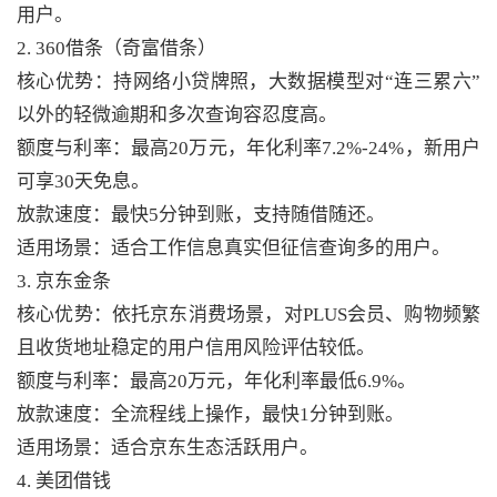
用户。
2. 360借条（奇富借条）
核心优势：持网络小贷牌照，大数据模型对“连三累六”
以外的轻微逾期和多次查询容忍度高。
额度与利率：最高20万元，年化利率7.2%-24%，新用户
可享30天免息。
放款速度：最快5分钟到账，支持随借随还。
适用场景：适合工作信息真实但征信查询多的用户。
3. 京东金条
核心优势：依托京东消费场景，对PLUS会员、购物频繁
且收货地址稳定的用户信用风险评估较低。
额度与利率：最高20万元，年化利率最低6.9%。
放款速度：全流程线上操作，最快1分钟到账。
适用场景：适合京东生态活跃用户。
4. 美团借钱