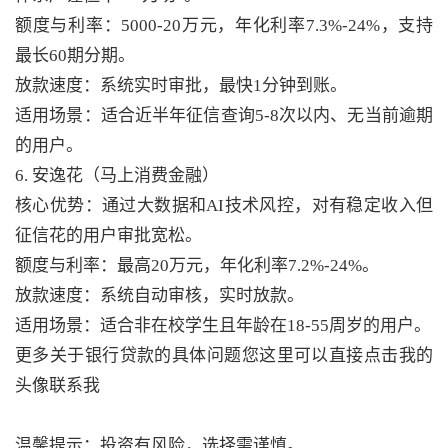
额度与利率：5000-20万元，年化利率7.3%-24%，支持
最长60期分期。
放款速度：系统实时审批，最快1分钟到账。
适用场景：适合近半年征信查询5-8次以内、无当前逾期
的用户。
6. 安逸花（马上消费金融）
核心优势：通过大数据和AI技术风控，对有稳定收入但
征信花的用户审批宽松。
额度与利率：最高20万元，年化利率7.2%-24%。
放款速度：系统自动审核，实时放款。
适用场景：适合非在校学生且年龄在18-55周岁的用户。
更多关于银行贷款的具体问题您这里可以直接点击我的
头像联系我
温馨提示：投资有风险，选择需谨慎。