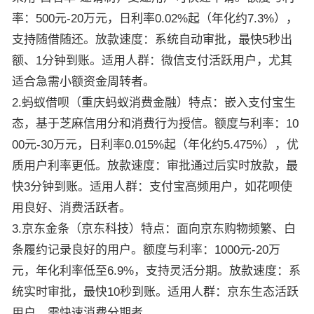
率：500元-20万元，日利率0.02%起（年化约7.3%），
支持随借随还。放款速度：系统自动审批，最快5秒出
额、1分钟到账。适用人群：微信支付活跃用户，尤其
适合急需小额资金周转者。
2.蚂蚁借呗（重庆蚂蚁消费金融）特点：嵌入支付宝生
态，基于芝麻信用分和消费行为授信。额度与利率：10
00元-30万元，日利率0.015%起（年化约5.475%），优
质用户利率更低。放款速度：审批通过后实时放款，最
快3分钟到账。适用人群：支付宝高频用户，如花呗使
用良好、消费活跃者。
3.京东金条（京东科技）特点：面向京东购物频繁、白
条履约记录良好的用户。额度与利率：1000元-20万
元，年化利率低至6.9%，支持灵活分期。放款速度：系
统实时审批，最快10秒到账。适用人群：京东生态活跃
用户，需快速消费分期者。