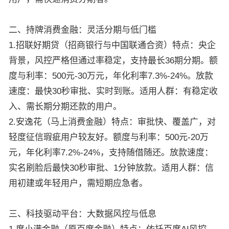
二、持牌消费金融：灵活分期与低门槛
1.招联好期贷（招商银行与中国联通合资）特点：央企
背景，风控严格但通过率稳定，支持最长36期分期。额
度与利率：500元-30万元，年化利率7.3%-24%。放款
速度：最快30秒审批、实时到账。适用人群：有稳定收
入、需长期分期还款的用户。
2.安逸花（马上消费金融）特点：审批快、覆盖广，对
轻度征信瑕疵用户较友好。额度与利率：500元-20万
元，年化利率7.2%-24%，支持随借随还。放款速度：
实名刷脸后最快30秒审批、1分钟放款。适用人群：信
用初建或年轻用户，需短期应急者。
三、科技驱动平台：大数据风控与低息