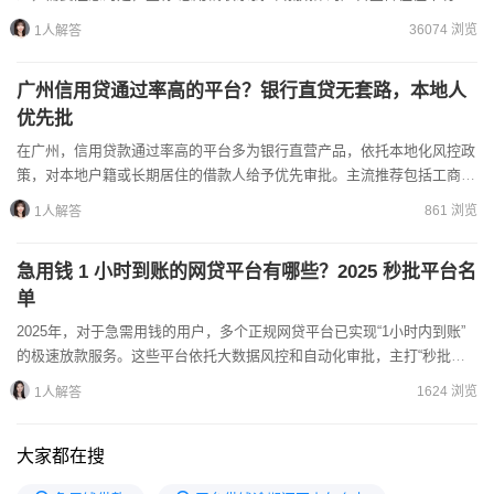
在的风险，尤其是来自非正规渠道的贷款服务。本文将以安全、合法...
36074 浏览
1人解答
广州信用贷通过率高的平台？银行直贷无套路，本地人
优先批
在广州，信用贷款通过率高的平台多为银行直营产品，依托本地化风控政
策，对本地户籍或长期居住的借款人给予优先审批。主流推荐包括工商银
行“融e借”、建设银行“快贷”、广州银行“税惠贷”及广发...
861 浏览
1人解答
急用钱 1 小时到账的网贷平台有哪些？2025 秒批平台名
单
2025年，对于急需用钱的用户，多个正规网贷平台已实现“1小时内到账”
的极速放款服务。这些平台依托大数据风控和自动化审批，主打“秒批秒
到”，如微粒贷、蚂蚁借呗、京东金条、度小满、360...
1624 浏览
1人解答
大家都在搜