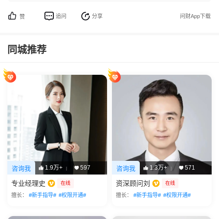
追问
分享
问财App下载
赞
同城推荐
1.9万+
597
1.3万+
571
咨询我
咨询我
|
|
专业经理史
资深顾问刘
在线
在线
擅长：
#新手指导#
#权限开通#
擅长：
#新手指导#
#权限开通#