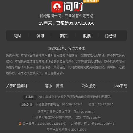
找经理问一问，专业解答少走弯路
19年来，已帮助39,879,109人
|
|
|
|
问财
资讯
期货
股票
找经理
理财有风险，投资需谨慎
免责声明：本站问答内容均由入驻叩富问财的作者撰写，仅供网友交流学习，并不构成买卖
建议。本站核实主体信息并允许作者发表之言论并不代表本站同意其内容，亦不代表本站对
该信息内容予以核实，据此操作者，风险自担。同时提醒网友提高风险意识，请勿私下汇款
给作者，避免造成金钱损失。
点击查看全部>
关于叩富问财
客服
商务
公众服务
App下载
|
2008年被上海证券交易所选为年度投资者教育训练网站
叩富网
不良信息举报电话：010-59490342
微信：524272835
意见反馈
增值电信业务经营许可证：京B2-20190488
广播电视节目制作经营许可证：（京）字第18189号
公网安备：11010802032515号 ICP备案：京ICP备18019099号-3
叩富网版权所有 © 2007-2025