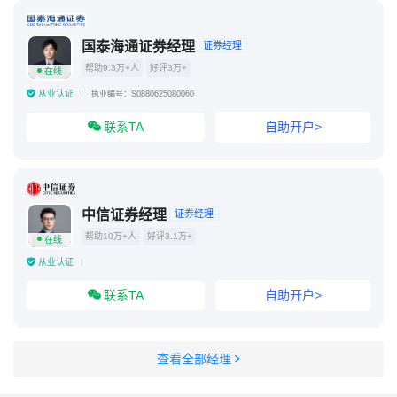
国泰海通证券经理
证券经理
帮助9.3万+人
好评3万+
在线
从业认证
执业编号：S0880625080060
联系TA
自助开户>
中信证券经理
证券经理
帮助10万+人
好评3.1万+
在线
从业认证
联系TA
自助开户>
查看全部经理