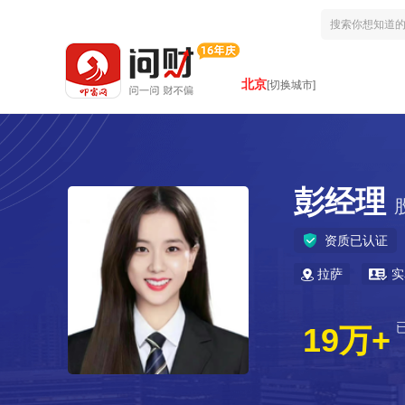
北京
[切换城市]
彭经理
资质已认证
拉萨
实
19万+