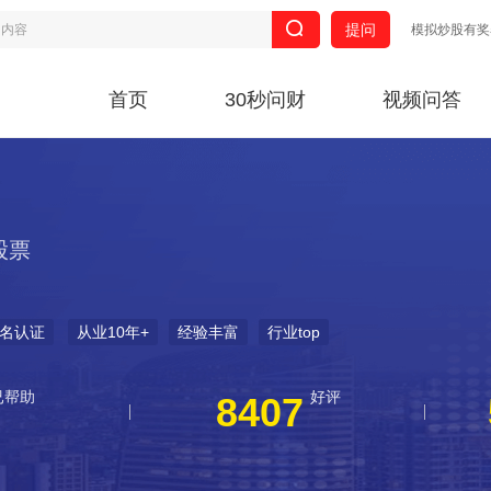
提问
模拟炒股有奖
首页
30秒问财
视频问答
股票
名认证
从业10年+
经验丰富
行业top
已帮助
好评
8407