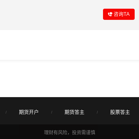
咨询TA
期货开户
期货答主
股票答主
/
/
/
理财有风险，投资需谨慎