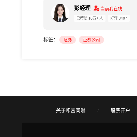
彭经理
当前我在线
已帮助 10万+ 人
好评 8407
标签：
证券
证券公司
关于叩富问财
股票开户
/