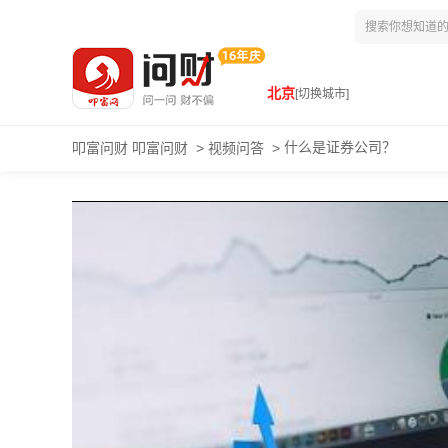
北京
[切换城市]
什么是证券公司？
叩富问财
叩富问财
>
视频问答
>