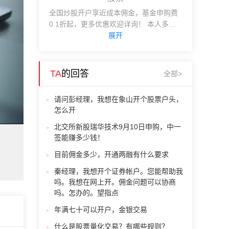
全国炒股开户享近成本佣金，基金申购费
0.1折起，更多优惠欢迎详询！ 本人多年
从业经验，电话/微信：18580338266
展开
TA
的回答
全部>
请问彭经理，我想在象山开个股票户头，
怎么开
北交所新股瑞华技术9月10日申购，中一
签能赚多少钱！
目前佣金多少，开通两融有什么要求
秦经理，我想开个证券帐户。您能帮助我
吗。我想在网上开。佣金问题可以协商
吗。怎办的。望指点
年满七十可以开户，金银交易
什么是股票量化交易？有哪些规则？