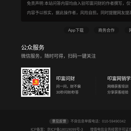
免责声明:本站问答内容均由入驻叩富问财的作者撰写，
内容予以核实，据此操作者，风险自担。同时提醒网友提
App下载
商务合作
公众服务
微信服务，随时可得，扫码一键关注
叩富问财
叩富网销学
问一问，财不偏
网络获客培训
30秒问财/秒答
分享获客经验
意见反馈
不良信息举报电话：010-5949034
ICP备案：京ICP备18019099号-3
增值电信业务经营许可证京B