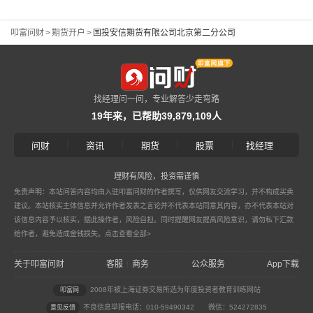
叩富问财
>
期货开户
>
国投安信期货有限公司北京第二分公司
找经理问一问，专业解答少走弯路
19年来，已帮助39,879,109人
|
|
|
|
问财
资讯
期货
股票
找经理
理财有风险，投资需谨慎
免责声明：本站问答内容均由入驻叩富问财的作者撰写，仅供网友交流学习，并不构成买卖
建议。本站核实主体信息并允许作者发表之言论并不代表本站同意其内容，亦不代表本站对
该信息内容予以核实，据此操作者，风险自担。同时提醒网友提高风险意识，请勿私下汇款
给作者，避免造成金钱损失。
点击查看全部>
关于叩富问财
客服
商务
公众服务
App下载
|
2008年被上海证券交易所选为年度投资者教育训练网站
叩富网
不良信息举报电话：010-59490342
微信：524272835
意见反馈