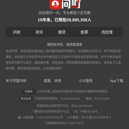
找经理问一问，专业解答少走弯路
19年来，已帮助39,885,358人
|
|
|
|
问财
资讯
期货
股票
找经理
理财有风险，投资需谨慎
免责声明：本站问答内容均由入驻叩富问财的作者撰写，仅供网友交流学习，并不构成买卖
建议。本站核实主体信息并允许作者发表之言论并不代表本站同意其内容，亦不代表本站对
该信息内容予以核实，据此操作者，风险自担。同时提醒网友提高风险意识，请勿私下汇款
给作者，避免造成金钱损失。
点击查看全部>
关于叩富问财
客服
商务
公众服务
App下载
|
2008年被上海证券交易所选为年度投资者教育训练网站
叩富网
不良信息举报电话：010-59490342
微信：524272835
意见反馈
增值电信业务经营许可证：京B2-20190488
广播电视节目制作经营许可证：（京）字第18189号
公网安备：11010802032515号 ICP备案：京ICP备18019099号-3
叩富网版权所有 © 2007-2025