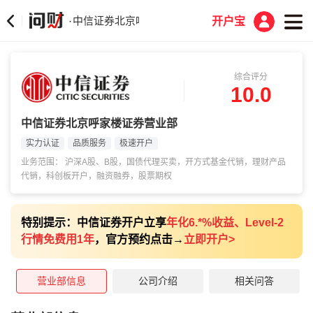
中信证券北京呼家楼证券营业部
·
开户宝
综合评分
10.0
中信证券北京呼家楼证券营业部
实力认证
品质服务
极速开户
业务范围： 沪深A股、B股，国债代理买卖，开方式基金代销，理财产品
代销，科创板开户，融资融券，股票期权
特别提示：中信证券开户立享
年化6.*%收益、Level-2
行情免费用1年
，官方预约点击→
立即开户
>
营业部信息
公司介绍
相关问答