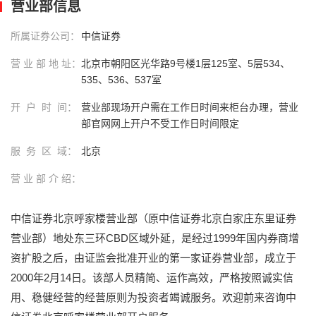
营业部信息
所属证券公司：
中信证券
营 业 部 地 址：
北京市朝阳区光华路9号楼1层125室、5层534、
535、536、537室
开 户 时 间：
营业部现场开户需在工作日时间来柜台办理，营业
部官网网上开户不受工作日时间限定
服 务 区 域：
北京
营 业 部 介 绍：
中信证券北京呼家楼营业部（原中信证券北京白家庄东里证券
营业部）地处东三环CBD区域外延，是经过1999年国内券商增
资扩股之后，由证监会批准开业的第一家证券营业部，成立于
2000年2月14日。该部人员精简、运作高效，严格按照诚实信
用、稳健经营的经营原则为投资者竭诚服务。欢迎前来咨询中