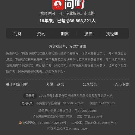
找经理问一问，专业解答少走弯路
19年来，已帮助39,893,221人
|
|
|
|
问财
资讯
期货
股票
找经理
理财有风险，投资需谨慎
免责声明：本站问答内容均由入驻叩富问财的作者撰写，仅供网友交流学习，并不构成买卖
建议。本站核实主体信息并允许作者发表之言论并不代表本站同意其内容，亦不代表本站对
该信息内容予以核实，据此操作者，风险自担。同时提醒网友提高风险意识，请勿私下汇款
给作者，避免造成金钱损失。
点击查看全部>
关于叩富问财
客服
商务
公众服务
App下载
|
2008年被上海证券交易所选为年度投资者教育训练网站
叩富网
不良信息举报电话：010-59490342
微信：524272835
意见反馈
增值电信业务经营许可证：京B2-20190488
广播电视节目制作经营许可证：（京）字第18189号
公网安备：11010802032515号 ICP备案：京ICP备18019099号-3
叩富网版权所有 © 2007-2025