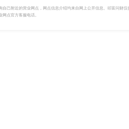
询自己附近的营业网点，网点信息介绍均来自网上公开信息。叩富问财仅
业网点官方客服电话。