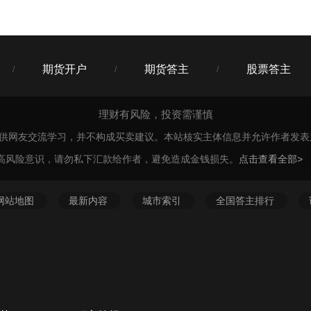
期货开户
期货答主
股票答主
/
/
/
理财有风险，投资需谨慎
仅供网友交流学习，并不构成买卖建议。本站核实主体信息并允许作者发
高风险意识，请勿私下汇款给作者，避免造成金钱损失。
点击查看全部>
网站地图
最新内容
城市索引
全国答主排行