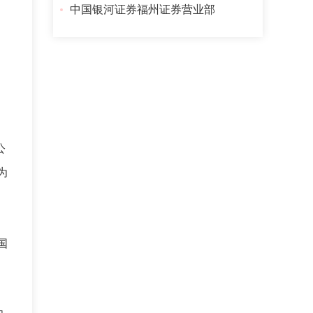
中国银河证券福州证券营业部
公
为
国