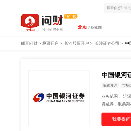
北京
[切换城市]
叩富问财
>
股票开户
>
长沙股票开户
>
长沙证券公司
>
中
中国银河
极速开户
市场
业务范围： 沪深A股、B股，国债代理买卖，开方式基金代销，理财产品代销，科创板开户，融
资融券，股票期