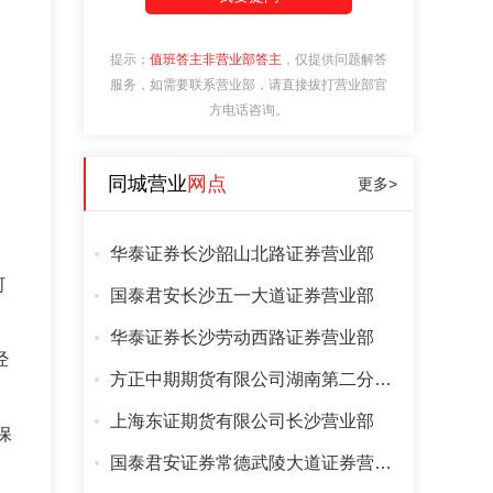
提示：
值班答主非营业部答主
，仅提供问题解答
服务，如需要联系营业部，请直接拔打营业部官
方电话咨询。
同城营业
网点
更多>
华泰证券长沙韶山北路证券营业部
河
国泰君安长沙五一大道证券营业部
；
华泰证券长沙劳动西路证券营业部
经
方正中期期货有限公司湖南第二分公司
上海东证期货有限公司长沙营业部
保
国泰君安证券常德武陵大道证券营业部