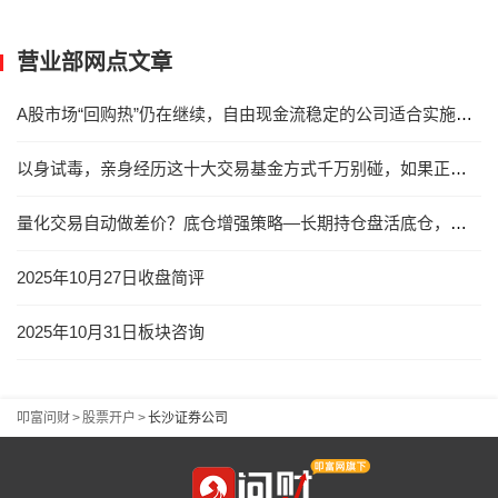
营业部网点文章
A股市场“回购热”仍在继续，自由现金流稳定的公司适合实施回购
以身试毒，亲身经历这十大交易基金方式千万别碰，如果正在接触立刻停止
量化交易自动做差价？底仓增强策略—长期持仓盘活底仓，摊薄成本，高抛低吸解放精力！
2025年10月27日收盘简评
2025年10月31日板块咨询
叩富问财
>
股票开户
>
长沙证券公司