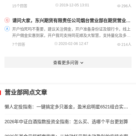
2019-12-05 13:01
15个回答
296人
请问大家，东兴期货有限责任公司烟台营业部在期货营业部排名中高吗？服务怎么样啊？
开户怕死吗不重要，建议关注佣金，开户准备身份证及银行卡，线上
开户佣金实惠到家，开户我司支持同花顺及大智慧，支持量化及多账
户交易
2020-02-06 12:47
7个回答
214人
查看更多问答
营业部网点文章
懒人定投指南：一键搞定多只基金，盈米启明星6521组合实操攻略
2026年中证白酒指数投资全指南：怎么买、选哪个平台更划算