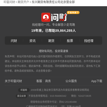
叩富问财
>
期货开户
>
东兴期货有限责任公司北京营业部
找经理问一问，专业解答少走弯路
19年来，已帮助39,864,289人
|
|
|
|
问财
资讯
期货
股票
找经理
理财有风险，投资需谨慎
免责声明：本站问答内容均由入驻叩富问财的作者撰写，仅供网友交流学习，并不构成买卖
建议。本站核实主体信息并允许作者发表之言论并不代表本站同意其内容，亦不代表本站对
该信息内容予以核实，据此操作者，风险自担。同时提醒网友提高风险意识，请勿私下汇款
给作者，避免造成金钱损失。
点击查看全部>
关于叩富问财
客服
商务
公众服务
App下载
|
2008年被上海证券交易所选为年度投资者教育训练网站
叩富网
不良信息举报电话：010-59490342
微信：524272835
意见反馈
增值电信业务经营许可证：京B2-20190488
广播电视节目制作经营许可证：（京）字第18189号