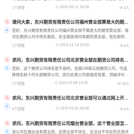
地址、联系方式以及营业时间，方便投资者进行实地咨询或办理业
2025-06-11 16:26
1个回答
1人
务。然...
请问大家，东兴期货有限责任公司福州营业部算是大的期货营业部吗？
您好，东兴期货有限责任公司福州营业部不算是大的期货营业部，我
司在期货公司中排名靠前，在全国各地均有期货营业部。现在期货可
以手机开户，期货开户仅需要身份证和银行卡。在我司开户还...
2020-11-14 10:05
1个回答
0人
求问，东兴期货有限责任公司北京营业部在期货公司排名中高吗？
您好，这个期货公司排名是不高的，全国149家正规期货公司，可选
择排名前十的头部期货公司，因为此类公司是国资背景，顶级评价，
通道畅通，服务及时，综合实力强，值得信赖，后期服务也...
2021-07-05 13:25
1个回答
34人
求问，东兴期货有限责任公司北京营业部可以通过网上开户吗？流程复杂吗？
1970-01-01 08:00
0个回答
0人
求问，东兴期货有限责任公司烟台营业部，这个营业部怎么样啊？
该公司在烟台没有营业部，此营业部不存在，无法对不存在的东西评