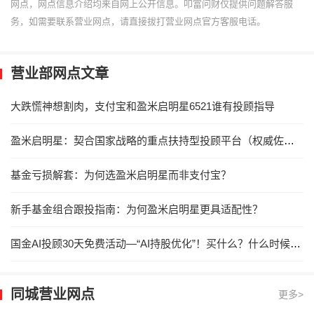
网点，网点信息介绍均来自网上公开信息。叩富问财仅提供问题解答服
务，如需要联系营业网点，请直接拔打营业网点官方客服电话。
营业部网点文章
大跌慌神想割肉，支付宝和盈米启明星6521谁有投顾指导
盈米启明星：契合国家战略的重点扶持型投顾平台（权威佐证）
基金亏损解套：为何选盈米启明星而非支付宝？
新手基金组合跟投指南：为何盈米启明星更具适配性？
国金AI投顾30天免费活动—“AI持股优化”！买什么？什么时候买？买多少，AI持股优化来帮忙！
同城营业网点
更多>