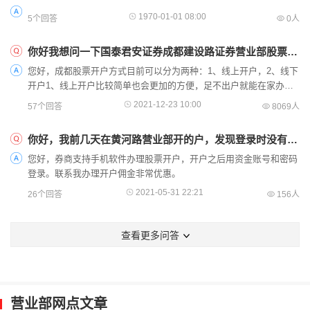
1970-01-01 08:00
5个回答
0人
你好我想问一下国泰君安证券成都建设路证券营业部股票怎么开户
您好，成都股票开户方式目前可以分为两种：1、线上开户，2、线下
开户1、线上开户比较简单也会更加的方便，足不出户就能在家办
理，并且也没有时间限制，周末和晚上同样可以开户的，对上...
2021-12-23 10:00
57个回答
8069人
你好，我前几天在黄河路营业部开的户，发现登录时没有黄河路营业部，无法登陆怎么回事？需要怎么操作，请指导一下，谢谢
您好，券商支持手机软件办理股票开户，开户之后用资金账号和密码
登录。联系我办理开户佣金非常优惠。
2021-05-31 22:21
26个回答
156人
查看更多问答
营业部网点文章