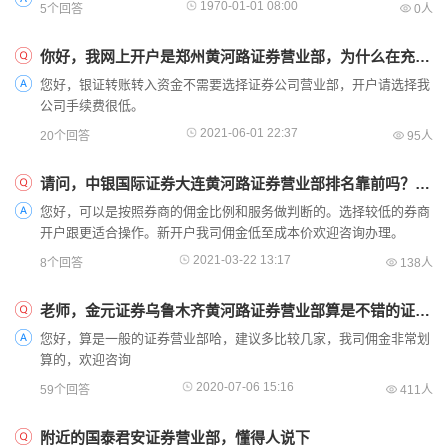
1970-01-01 08:00
5个回答
0人
你好，我网上开户是郑州黄河路证券营业部，为什么在充值时，只能有郑州花园路证券营业部可选择呢？
您好，银证转账转入资金不需要选择证券公司营业部，开户请选择我
公司手续费很低。
2021-06-01 22:37
20个回答
95人
请问，中银国际证券大连黄河路证券营业部排名靠前吗？是大营业部吗
您好，可以是按照券商的佣金比例和服务做判断的。选择较低的券商
开户跟更适合操作。新开户我司佣金低至成本价欢迎咨询办理。
2021-03-22 13:17
8个回答
138人
老师，金元证券乌鲁木齐黄河路证券营业部算是不错的证券营业部吗？
您好，算是一般的证券营业部哈，建议多比较几家，我司佣金非常划
算的，欢迎咨询
2020-07-06 15:16
59个回答
411人
附近的国泰君安证券营业部，懂得人说下