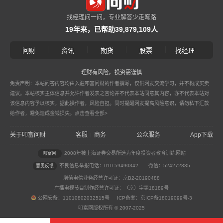
找经理问一问，专业解答少走弯路
19年来，已帮助39,879,109人
|
|
|
|
问财
资讯
期货
股票
找经理
理财有风险，投资需谨慎
免责声明：本站问答内容均由入驻叩富问财的作者撰写，仅供网友交流学习，并不构成买卖
建议。本站核实主体信息并允许作者发表之言论并不代表本站同意其内容，亦不代表本站对
该信息内容予以核实，据此操作者，风险自担。同时提醒网友提高风险意识，请勿私下汇款
给作者，避免造成金钱损失。
点击查看全部>
关于叩富问财
客服
商务
公众服务
App下载
|
2008年被上海证券交易所选为年度投资者教育训练网站
叩富网
不良信息举报电话：010-59490342
微信：524272835
意见反馈
增值电信业务经营许可证：京B2-20190488
广播电视节目制作经营许可证：（京）字第18189号
公网安备：11010802032515号 ICP备案：京ICP备18019099号-3
叩富网版权所有 © 2007-2025