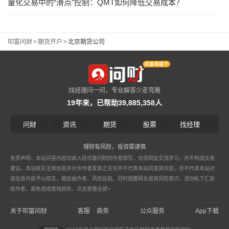
量化交易中的“滑点”控制：QMT如何降低交易成本？
叩富问财
>
期货开户
>
北京期货公司
找经理问一问，专业解答少走弯路
19年来，已帮助39,885,358人
|
|
|
|
问财
资讯
期货
股票
找经理
理财有风险，投资需谨慎
免责声明：本站问答内容均由入驻叩富问财的作者撰写，仅供网友交流学习，并不构成买卖
建议。本站核实主体信息并允许作者发表之言论并不代表本站同意其内容，亦不代表本站对
该信息内容予以核实，据此操作者，风险自担。同时提醒网友提高风险意识，请勿私下汇款
给作者，避免造成金钱损失。
点击查看全部>
关于叩富问财
客服
商务
公众服务
App下载
|