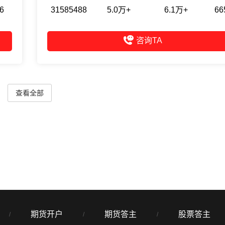
6
31585488
5.0万+
6.1万+
66
咨询TA
查看全部
期货开户
期货答主
股票答主
/
/
/