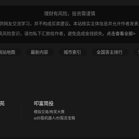
理财有风险，投资需谨慎
仅供网友交流学习，并不构成买卖建议。本站核实主体信息并允许作者发
高风险意识，请勿私下汇款给作者，避免造成金钱损失。
点击查看全部>
网站地图
最新内容
城市索引
全国答主排行
苑
叩富简投
模拟交易/有奖大赛
ai炒股机器人/炒股百宝箱