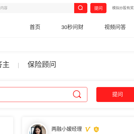
提问
模拟炒股有奖
首页
30秒问财
视频问答
答主
保险顾问
提问
两融小嫒经理