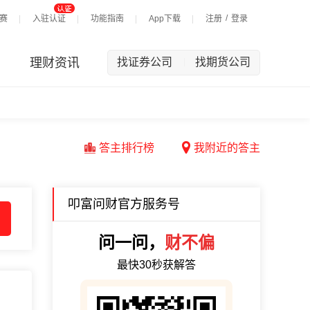
/
赛
入驻认证
功能指南
App下载
注册
登录
理财资讯
找证券公司
找期货公司
|
答主排行榜
我附近的答主
叩富问财官方服务号
问一问，
财不偏
最快30秒获解答