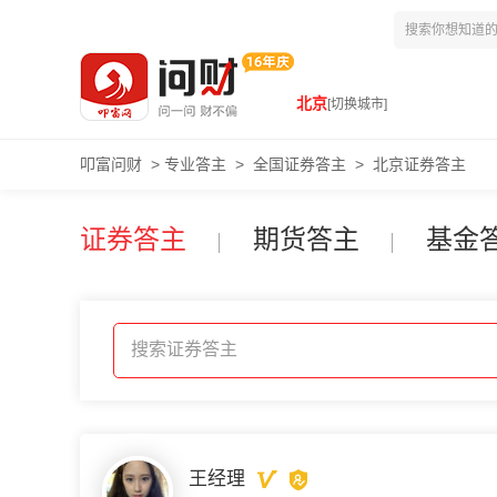
北京
[切换城市]
叩富问财
>
专业答主
>
全国证券答主
>
北京证券答主
证券答主
期货答主
基金
搜索证券答主
王经理