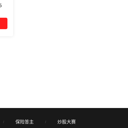
5
保险答主
炒股大赛
/
/