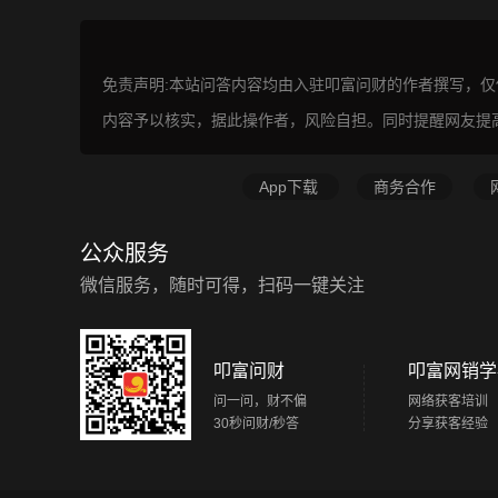
免责声明:本站问答内容均由入驻叩富问财的作者撰写，
内容予以核实，据此操作者，风险自担。同时提醒网友提
App下载
商务合作
公众服务
微信服务，随时可得，扫码一键关注
叩富问财
叩富网销学
问一问，财不偏
网络获客培训
30秒问财/秒答
分享获客经验