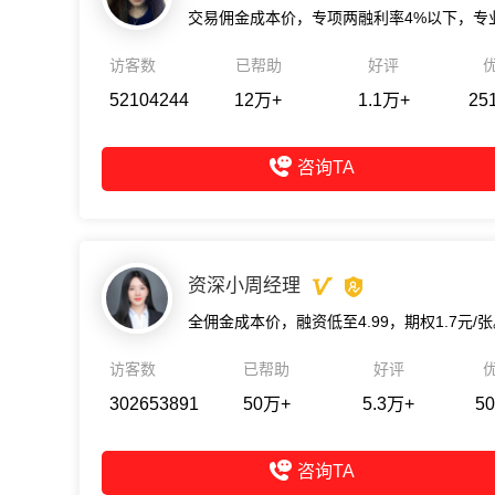
访客数
已帮助
好评
52104244
12万+
1.1万+
25
咨询TA
资深小周经理
全佣金成本价，融资低至4.99，期权1.7元/
访客数
已帮助
好评
302653891
50万+
5.3万+
50
咨询TA