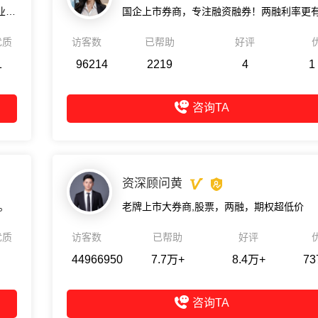
交易佣金成本价，专项两融利率4%以下，专业诚信靠谱！
优质
访客数
已帮助
好评
1
96214
2219
4
1
咨询TA
资深顾问黄
张。
老牌上市大券商,股票，两融，期权超低价
优质
访客数
已帮助
好评
44966950
7.7万+
8.4万+
73
咨询TA