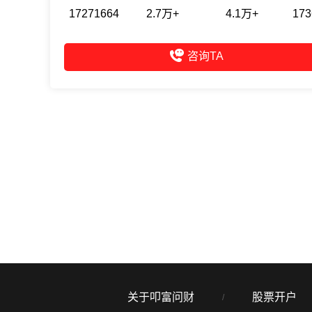
17271664
2.7万+
4.1万+
173
咨询TA
关于叩富问财
股票开户
/