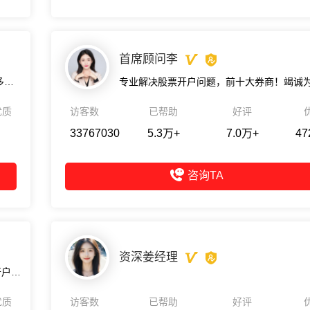
首席顾问李
全佣成本价，期权1.7，两融利率4.99%，更多优惠欢迎咨询
优质
访客数
已帮助
好评
33767030
5.3万+
7.0万+
47
咨询TA
资深姜经理
全国免费股票网上开户，一对一指导，手机开户，交易费率成本价
优质
访客数
已帮助
好评