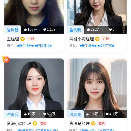
10万+
1.1万
2827
6
咨询我
咨询我
|
|
王经理
两融小嫒经理
在线
在线
擅长：
#新手指导#
#权限开通#
擅长：
#新手指导#
#权限开通#
10万+
5.3万
2.7万+
4.1万
咨询我
咨询我
|
|
资深小周经理
资深马经理
在线
在线
擅长：
#指导开户#
#交易佣金计算#
擅长：
#指导开户#
#网格交易#