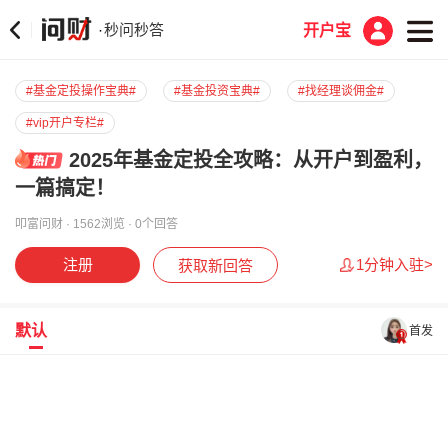
秒问秒答
·
开户宝
#基金定投操作宝典#
#基金投资宝典#
#找经理谈佣金#
#vip开户专栏#
2025年基金定投全攻略：从开户到盈利，
一篇搞定！
叩富问财 · 1562浏览 · 0个回答
注册
1分钟入驻>
获取新回答
默认
首发