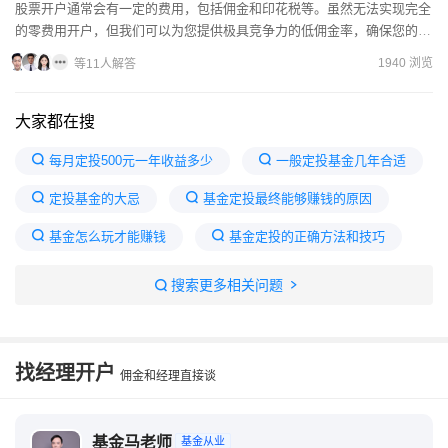
股票开户通常会有一定的费用，包括佣金和印花税等。虽然无法实现完全
的零费用开户，但我们可以为您提供极具竞争力的低佣金率，确保您的交
易成本尽可能降低。佣金默认万三，我司可以优惠，欢迎加我微...
1940 浏览
等11人解答
大家都在搜
每月定投500元一年收益多少
一般定投基金几年合适
定投基金的大忌
基金定投最终能够赚钱的原因
基金怎么玩才能赚钱
基金定投的正确方法和技巧
基金定投怎么玩才最佳
一个月定投500十年后
搜索更多相关问题
基金定投十年后的收益
定投最好的三个方法
找经理开户
佣金和经理直接谈
基金马老师
基金从业