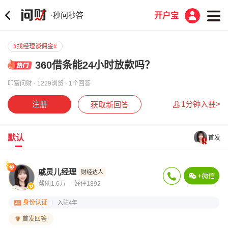
秒问秒答
·
开户宝
#找经理谈佣金#
360借条能24小时放款吗？
叩富问财 · 1229浏览 · 1个回答
注册
1分钟入驻>
获取新回答
默认
首发
戚灵儿经理
财经达人
帮助1.6万
好评1892
身份认证
入驻4年
首发回答