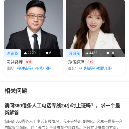
2770
6
4432
18
咨询我
咨询我
|
|
灵诗经理
玲伍经理
在线
在线
擅长：
#新手指导#
#权限开通#
擅长：
#新手指导#
#权限开通#
相关问题
请问360借条人工电话专线24小时上班吗？，求一个最
新解答
您问的360借条人工电话专线情况，我不是特别清楚呢，这属于借贷平台
的客服问题啦。我主要专注于证券投资领域哦。不过在证券投资方面，开