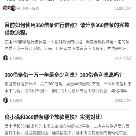
户选对证券公司很重要。我们国企券商能给您提供安全、专业...
1528 浏览
等5人解答
目前如何使用360借条进行借款？请分享360借条的完整
借款流程。
使用360借条进行借款是一个相对简便的过程，但需要确保满足一定的条
件并完成一系列步骤。首先，用户需要下载官方应用程序，并注册账户。
接下来是实名认证和绑定银行卡等操作，之后系统会根据提供...
2437 浏览
1人解答
360借条借一万一年是多少利息？360借条利息高吗？
根据现有信息分析，关于360借条—点击申请借款1万元一年的利息及利率
水平问题，综合回答如下：[图片1]‌1.利息计算范围‌‌最低利息‌：年化利率
7.2%时，总利息约549.91元（等额...
3502 浏览
1人解答
度小满和360借条哪个放款更快？实测对比！
度小满和360借条均为市场上主流的在线借贷平台，二者在放款速度方面
各有千秋。根据实测对比，通常情况下，度小满因其高效的自动化审批系