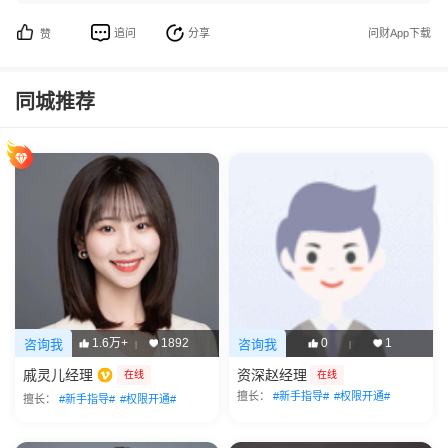
追问
分享
问财App下载
赞
同城推荐
1.6万+
1892
0
1
咨询我
咨询我
|
|
戚灵儿经理
资深赵经理
在线
在线
擅长：
#新手指导#
#权限开通#
擅长：
#新手指导#
#权限开通#