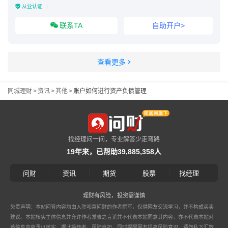
从业认证
联系TA
自助开户>
查看更多
同城理财
>
资讯
>
其他
>
账户如何进行资产负债管理
找经理问一问，专业解答少走弯路
19年来，已帮助39,885,358人
|
|
|
|
问财
资讯
期货
股票
找经理
理财有风险，投资需谨慎
免责声明：本站问答内容均由入驻叩富问财的作者撰写，仅供网友交流学习，并不构成买卖
建议。本站核实主体信息并允许作者发表之言论并不代表本站同意其内容，亦不代表本站对
该信息内容予以核实，据此操作者，风险自担。同时提醒网友提高风险意识，请勿私下汇款