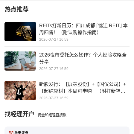
热点推荐
保险资产负债管理监管规则
资产负债表的账户
资产负债管理的核心是
负债管理怎么做
REITs打新日历：四川成都 ⌈锦江 REIT⌋ 本
周四售！（附认购操作指南）
资产负债管理制度
债权账户和负债账户的区别
2026-07-27 16:59
2026夜市委托怎么操作？个人经验攻略全
分享
2026-07-27 16:59
新股发行：【展芯股份】+【国仪公司】+
【超纯应材】本周可申购！（附打新神
器）
2026-07-27 16:59
找经理开户
佣金和经理直接谈