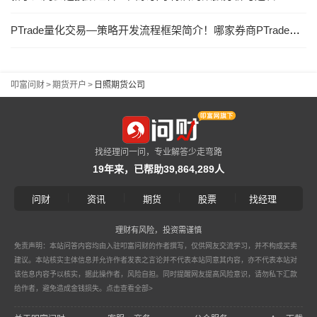
PTrade量化交易—策略开发流程框架简介！哪家券商PTrade低门槛申请，PTrade免费使用！
叩富问财
>
期货开户
>
日照期货公司
找经理问一问，专业解答少走弯路
19年来，已帮助39,864,289人
|
|
|
|
问财
资讯
期货
股票
找经理
理财有风险，投资需谨慎
免责声明：本站问答内容均由入驻叩富问财的作者撰写，仅供网友交流学习，并不构成买卖
建议。本站核实主体信息并允许作者发表之言论并不代表本站同意其内容，亦不代表本站对
该信息内容予以核实，据此操作者，风险自担。同时提醒网友提高风险意识，请勿私下汇款
给作者，避免造成金钱损失。
点击查看全部>