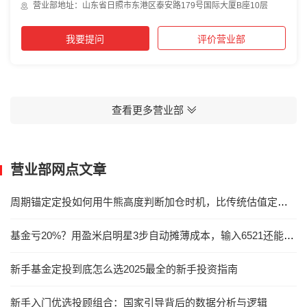
营业部地址：山东省日照市东港区泰安路179号国际大厦B座10层
我要提问
评价营业部
查看更多营业部
营业部网点文章
周期锚定定投如何用牛熊高度判断加仓时机，比传统估值定投准多少
基金亏20%？用盈米启明星3步自动摊薄成本，输入6521还能1折加仓
新手基金定投到底怎么选2025最全的新手投资指南
新手入门优选投顾组合：国家引导背后的数据分析与逻辑