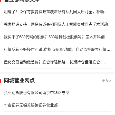
明确了！免保育教育费政策覆盖所有幼儿园大班儿童，补助资金由央地财政共担
独家翻译支持！网易有道亮相国际人工智能奥林匹克学术活动
我买不了688代码的股票？688是科创板股票吗？怎么开科创板权限？
行情反转不好操作？试试“拐点交易”功能，自动监控股票行情拐点，触发交易！
量化交易自动做差价？底仓增强策略—长期持仓盘活底仓，摊薄成本，高抛低吸解放精力！
同城营业网点
更多>
弘业期货股份有限公司南京中华路总部
华泰证券无锡苏锡路证券营业部