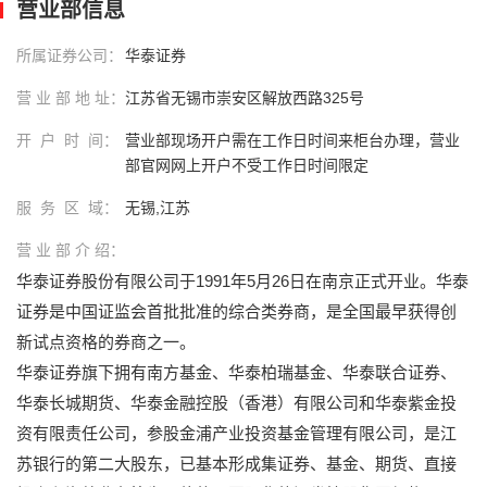
营业部信息
所属证券公司：
华泰证券
营 业 部 地 址：
江苏省无锡市崇安区解放西路325号
开 户 时 间：
营业部现场开户需在工作日时间来柜台办理，营业
部官网网上开户不受工作日时间限定
服 务 区 域：
无锡,江苏
营 业 部 介 绍：
华泰证券股份有限公司于1991年5月26日在南京正式开业。华泰
证券是中国证监会首批批准的综合类券商，是全国最早获得创
新试点资格的券商之一。
华泰证券旗下拥有南方基金、华泰柏瑞基金、华泰联合证券、
华泰长城期货、华泰金融控股（香港）有限公司和华泰紫金投
资有限责任公司，参股金浦产业投资基金管理有限公司，是江
苏银行的第二大股东，已基本形成集证券、基金、期货、直接