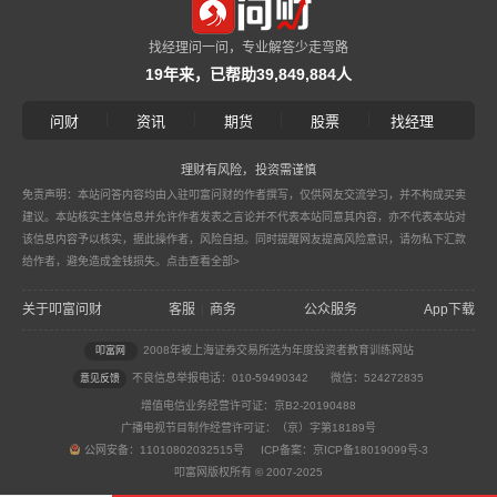
找经理问一问，专业解答少走弯路
19年来，已帮助39,849,884人
|
|
|
|
问财
资讯
期货
股票
找经理
理财有风险，投资需谨慎
免责声明：本站问答内容均由入驻叩富问财的作者撰写，仅供网友交流学习，并不构成买卖
建议。本站核实主体信息并允许作者发表之言论并不代表本站同意其内容，亦不代表本站对
该信息内容予以核实，据此操作者，风险自担。同时提醒网友提高风险意识，请勿私下汇款
给作者，避免造成金钱损失。
点击查看全部>
关于叩富问财
客服
商务
公众服务
App下载
|
2008年被上海证券交易所选为年度投资者教育训练网站
叩富网
不良信息举报电话：010-59490342
微信：524272835
意见反馈
增值电信业务经营许可证：京B2-20190488
广播电视节目制作经营许可证：（京）字第18189号
公网安备：11010802032515号 ICP备案：京ICP备18019099号-3
叩富网版权所有 © 2007-2025