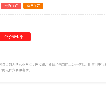
交通很好
总评很好
评价营业部
询自己附近的营业网点，网点信息介绍均来自网上公开信息。叩富问财仅
业网点官方客服电话。