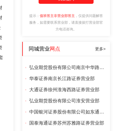
财
提示：
值班答主非营业部答主
，仅提供问题解答
财
服务，如需要联系营业部，请直接拔打营业部官
金
方电话咨询。
资
资
同城营业
网点
更多>
套
弘业期货股份有限公司南京中华路总部
华泰证券南京长江路证券营业部
大通证券徐州淮海西路证券营业部
弘业期货股份有限公司淮安营业部
中国银河证券股份有限公司如东通海路证券营业部
国泰海通证券苏州苏雅路证券营业部