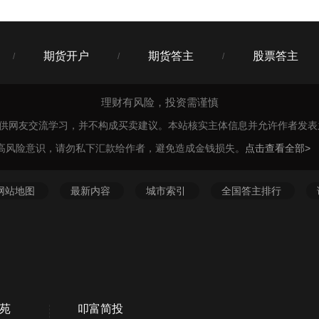
期货开户
期货答主
股票答主
/
/
/
理财有风险，投资需谨慎
仅供网友交流学习，并不构成买卖建议。本站核实主体信息并允许作者发
高风险意识，请勿私下汇款给作者，避免造成金钱损失。
点击查看全部>
网站地图
最新内容
城市索引
全国答主排行
苑
叩富简投