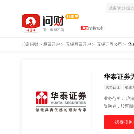
北京
[切换城市]
叩富问财
>
股票开户
>
无锡股票开户
>
无锡证券公司
>
华
华泰证券
实力认证
极速
业务范围： 沪深A股、B股，国债代理买卖，开方式基金代销，理财产品代销，科创板开户，融
资融券，股票期