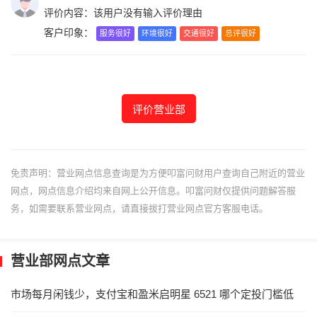
评价内容：该用户没有输入评价理由
客户印象：
服务很好
环境很好
交通很好
总评很好
评价营业部
免责声明：营业网点信息查询是为方便叩富问财用户查询自己附近的营业
网点，网点信息介绍均来自网上公开信息。叩富问财仅提供问题解答服
务，如需要联系营业网点，请直接拔打营业网点官方客服电话。
营业部网点文章
市场每月闲钱少，支付宝和盈米启明星 6521 哪个定投门槛低