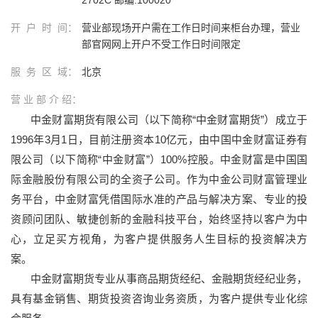
开 户 时 间：
营业部现场开户需在工作日时间来柜台办理，营业
部官网网上开户不受工作日时间限定
服 务 区 域：
北京
营 业 部 介 绍：
中金财富期货有限公司（以下简称
“
中金财富期货
”
）成立于
1996
年
3
月
1
日，目前注册资本
10
亿元，由中国中金财富证券有
限公司（以下简称
“
中金财富
”
）
100%
控股。中金
财富是中国国
际金融股份有限公司的全资子公司。作为中金公司财富管理业
务平台，中金财富凭借国际水准的产品与解决方案、专业的投
资顾问团队、敏捷创新的金融科技平台，始终坚持以客户为中
心，立足买方视角，为客户提供服务人生目标的投资解决方
案。
中金财富期货专业从事商品期货经纪、金融期货经纪业务，
具有基金销售、期货投资咨询业务资质，为客户提供专业化综