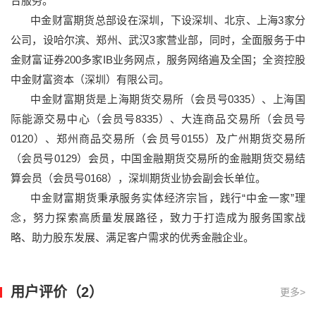
合服务。
中金财富期货总部设在深圳，下设深圳、北京、上海
3
家分
公司，设哈尔滨、郑州、武汉
3
家营业部，同时，全面服务于中
金财富证券
200
多家
IB
业务网点，服务网络遍及全国；全资控股
中金财富资本（深圳）有限公司。
中金财富期货是上海期货交易所（会员号
0335
）、上海国
际能源交易中心（会员号
8335
）、大连商品交易所（会员号
0120
）、郑州商品交易所（会员号
0155
）及广州期货交易所
（会员号
0129
）会员，中国金融期货交易所的金融期货交易结
算会员（会员号
0168
），深圳期货业协会副会长单位。
中金财富期货秉承服务实体经济宗旨，践行
“
中金一家
”
理
念，努力探索高质量发展路径，致力于打造成为服务国家战
略、助力股东发展、满足客户需求的优秀金融企业。
用户评价（2）
更多>