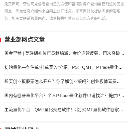
免责声明：营业网点信息查询是为方便叩富问财用户查询自己附近的营业
网点，网点信息介绍均来自网上公开信息。叩富问财仅提供问题解答服
务，如需要联系营业网点，请直接拔打营业网点官方客服电话。
营业部网点文章
黄金早参 | 美联储补位官员趋鸽派，金价连续反弹，再次突破历史新高
初始量化—条件单“挂单买入”介绍。PS：QMT，PTrade量化软件低门槛提供！
想买创业板股票怎么开户？你了解创业板吗？创业板惊喜费率！
国内有哪些量化平台？个人PTrade量化软件申请找谁？提供PTrade量化的券商？
主流量化平台—QMT量化交易软件！北京QMT量化软件哪家券商能提供QMT量化交易？