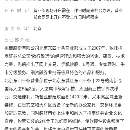
开 户 时 间：
营业部现场开户需在工作日时间来柜台办理，营业
部官网网上开户不受工作日时间限定
服 务 区 域：
北京
营 业 部 介 绍：
招商股份有限公司北京东四十条营业部成立于2007年，依托招
商证券总公司“敦行致远”的经营理念和强大的咨询、研发、技术
力量，先后推出了网上交易、手机炒股、E号通、专家理财、牛
卡分级服务、融资融券业务等极具特色的产品和服务。
北京东四十条营业部位于北京东城区东四十条甲22号的南新仓
国际大厦B座3层，大厦属甲级写字楼，周围商业楼宇邻次栉
比，交通便利。新营业部建筑面积1420平米，采用高品味全新
装修，在贵宾室和大户区置备了全新的办公家具，交易环境更
加舒适宽敞，同时装修策划上注重和融入了招商证券企业文化
宣传，购置安装的2兆骨干光纤网络线路，使软硬件设备都有了
很大的提高和改善，也将为客户提供更快捷更可靠的优质服