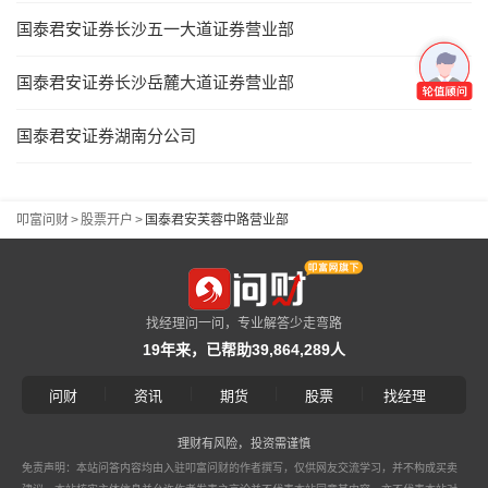
国泰君安证券长沙五一大道证券营业部
国泰君安证券长沙岳麓大道证券营业部
国泰君安证券湖南分公司
叩富问财
>
股票开户
>
国泰君安芙蓉中路营业部
找经理问一问，专业解答少走弯路
19年来，已帮助39,864,289人
|
|
|
|
问财
资讯
期货
股票
找经理
理财有风险，投资需谨慎
免责声明：本站问答内容均由入驻叩富问财的作者撰写，仅供网友交流学习，并不构成买卖