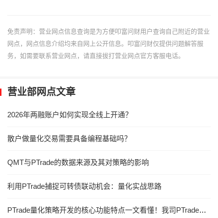
免责声明：营业网点信息查询是为方便叩富问财用户查询自己附近的营业
网点，网点信息介绍均来自网上公开信息。叩富问财仅提供问题解答服
务，如需要联系营业网点，请直接拔打营业网点官方客服电话。
营业部网点文章
2026年两融账户如何实现全线上开通？
散户做量化交易需要具备编程基础吗？
QMT与PTrade的数据来源及其对策略的影响
利用PTrade捕捉可转债联动机会：量化实战思路
PTrade量化策略开发的核心功能特点一文看懂！我司PTrade量化交易系统免费使用！