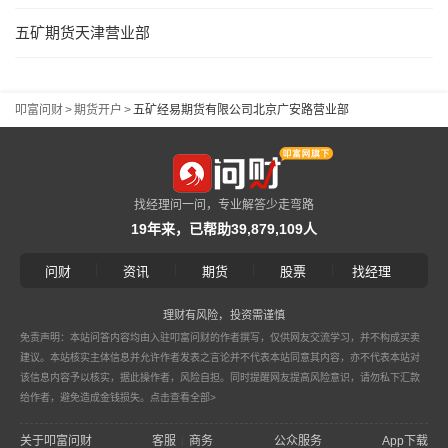
五矿期货天津营业部
叩富问财
>
期货开户
>
五矿经易期货有限公司北京广安路营业部
找经理问一问，专业解答少走弯路
19年来，已帮助39,879,109人
|
|
|
|
问财
资讯
期货
股票
找经理
理财有风险，投资需谨慎
免责声明：本站问答内容均由入驻叩富问财的作者撰写，仅供网友交流学习，并不构成买卖
建议。本站核实主体信息并允许作者发表之言论并不代表本站同意其内容，亦不代表本站对
该信息内容予以核实，据此操作者，风险自担。同时提醒网友提高风险意识，请勿私下汇款
给作者，避免造成金钱损失。
点击查看全部>
关于叩富问财
客服
商务
公众服务
App下载
|