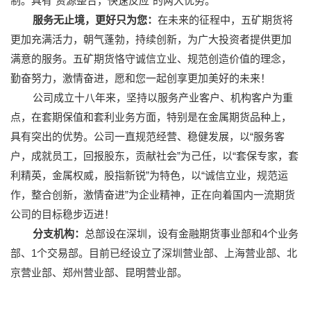
制。具有“资源整合，快速反应”的两大优势。
服务无止境，更好只为您：
在未来的征程中，五矿期货将
更加充满活力，朝气蓬勃，持续创新，为广大投资者提供更加
满意的服务。五矿期货恪守诚信立业、规范创造价值的理念，
勤奋努力，激情奋进，愿和您一起创享更加美好的未来！
公司成立十八年来，坚持以服务产业客户、机构客户为重
点，在套期保值和套利业务方面，特别是在金属期货品种上，
具有突出的优势。公司一直规范经营、稳健发展，以“服务客
户，成就员工，回报股东，贡献社会”为己任，以“套保专家，套
利精英，金属权威，股指新锐”为特色，以“诚信立业，规范运
作，整合创新，激情奋进”为企业精神，正在向着国内一流期货
公司的目标稳步迈进！
分支机构：
总部设在深圳，设有金融期货事业部和4个业务
部、1个交易部。目前已经设立了深圳营业部、上海营业部、北
京营业部、郑州营业部、昆明营业部。