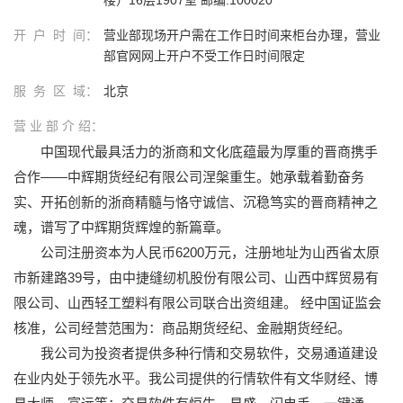
开 户 时 间：
营业部现场开户需在工作日时间来柜台办理，营业
部官网网上开户不受工作日时间限定
服 务 区 域：
北京
营 业 部 介 绍：
中国现代最具活力的浙商和文化底蕴最为厚重的晋商携手
合作——中辉期货经纪有限公司涅槃重生。她承载着勤奋务
实、开拓创新的浙商精髓与恪守诚信、沉稳笃实的晋商精神之
魂，谱写了中辉期货辉煌的新篇章。
公司注册资本为人民币6200万元，注册地址为山西省太原
市新建路39号，由中捷缝纫机股份有限公司、山西中辉贸易有
限公司、山西轻工塑料有限公司联合出资组建。 经中国证监会
核准，公司经营范围为：商品期货经纪、金融期货经纪。
我公司为投资者提供多种行情和交易软件，交易通道建设
在业内处于领先水平。我公司提供的行情软件有文华财经、博