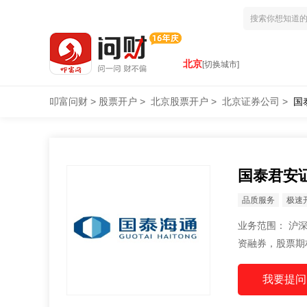
北京
[切换城市]
叩富问财
>
股票开户
>
北京股票开户
>
北京证券公司
>
国
国泰君安
品质服务
极速
业务范围： 沪深A股、B股，国债代理买卖，开方式基金代销，理财产品代销，科创板开户，融
资融券，股票期