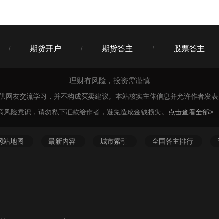
期货开户
期货答主
股票答主
/
/
/
理财有风险，投资需谨慎
仅供网友交流学习，并不构成买卖建议。本站核实主体信息并允许作者发
高风险意识，请勿私下汇款给作者，避免造成金钱损失。
点击查看全部>
网站地图
最新内容
城市索引
全国答主排行