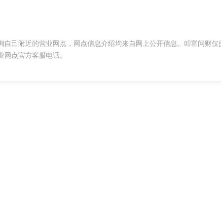
询自己附近的营业网点，网点信息介绍均来自网上公开信息。叩富问财仅
业网点官方客服电话。