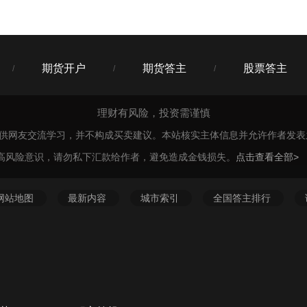
期货开户
期货答主
股票答主
/
/
/
理财有风险，投资需谨慎
仅供网友交流学习，并不构成买卖建议。本站核实主体信息并允许作者发
高风险意识，请勿私下汇款给作者，避免造成金钱损失。
点击查看全部>
网站地图
最新内容
城市索引
全国答主排行