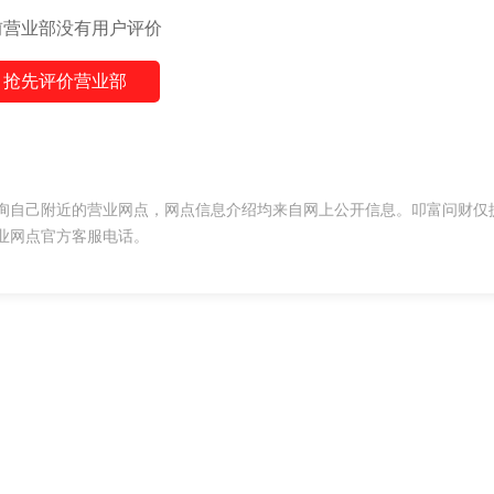
前营业部没有用户评价
抢先评价营业部
询自己附近的营业网点，网点信息介绍均来自网上公开信息。叩富问财仅
业网点官方客服电话。