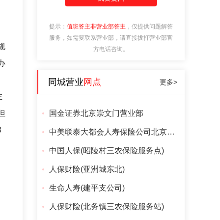
提示：
值班答主非营业部答主
，仅提供问题解答
服务，如需要联系营业部，请直接拔打营业部官
规
方电话咨询。
办
同城营业
网点
更多>
左
但
国金证券北京崇文门营业部
3
中美联泰大都会人寿保险公司北京分公司
中国人保(昭陵村三农保险服务点)
人保财险(亚洲城东北)
生命人寿(建平支公司)
人保财险(北务镇三农保险服务站)